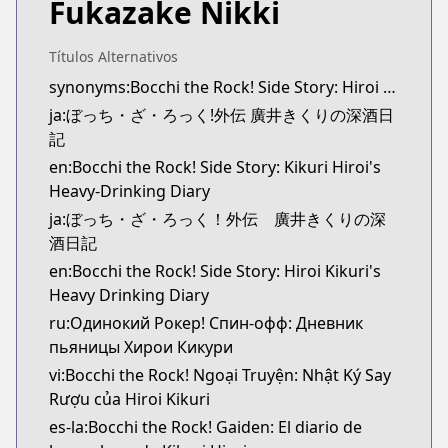
Fukazake Nikki
Official Raw
Official Raw
https://comic-fuz.com/manga/3354
Títulos Alternativos
Kitsu
synonyms:Bocchi the Rock! Side Story: Hiroi Kikuri's Heavy Drinking Diary
Kitsu
ja:ぼっち・ざ・ろっく!外伝 廣井きくりの深酒日
https://kitsu.app/manga/67257
記
CDJapan
en:Bocchi the Rock! Side Story: Kikuri Hiroi's
CDJapan
Heavy-Drinking Diary
https://www.anime-planet.com/manga/https://ww
ja:ぼっち・ざ・ろっく！外伝 廣井きくりの深
MangaUpdates
酒日記
MangaUpdates
en:Bocchi the Rock! Side Story: Hiroi Kikuri's
https://www.mangaupdates.com/series.html?id=b5
Heavy Drinking Diary
Book☆Walker
Book☆Walker
ru:Одинокий Рокер! Спин-офф: Дневник
https://bookwalker.jp/series/452628/list
пьяницы Хирои Кикури
Official English
vi:Bocchi the Rock! Ngoại Truyện: Nhật Ký Say
Official English
Rượu của Hiroi Kikuri
https://yenpress.com/series/bocchi-the-rock-side-s
es-la:Bocchi the Rock! Gaiden: El diario de