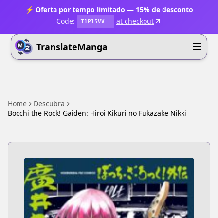
⚡ Oferta por tempo limitado — 15% de desconto
Code:
at checkout
T1P15VV
TranslateManga
Home
Descubra
Bocchi the Rock! Gaiden: Hiroi Kikuri no Fukazake Nikki