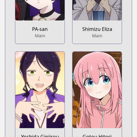
PA-san
Shimizu Eliza
Main
Main
Yoshida Ginjirou
Gotou Hitori