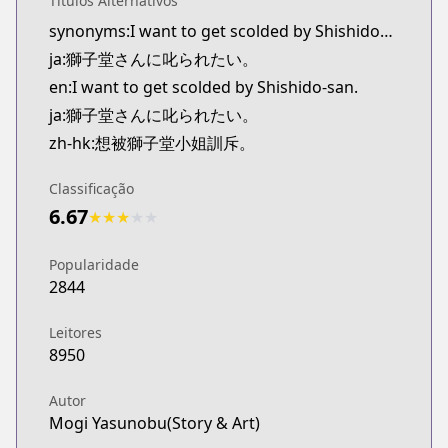
Títulos Alternativos
synonyms:I want to get scolded by Shishidou-san.
ja:獅子堂さんに叱られたい。
en:I want to get scolded by Shishido-san.
ja:獅子堂さんに叱られたい。
zh-hk:想被獅子堂小姐訓斥。
Classificação
6.67
★
★
★
★
★
Popularidade
2844
Leitores
8950
Autor
Mogi Yasunobu(Story & Art)