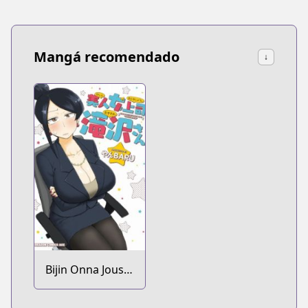
Mangá recomendado
↓
Bijin Onna Joushi
Takizawa-san