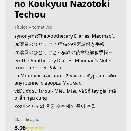
no Koukyuu Nazotoki
MangaUpdates
MangaUpdates
Techou
https://www.mangaupdates.com/series.html?id=u
novelUpdates
Títulos Alternativos
novelUpdates
synonyms:The Apothecary Diaries: Maomao's Notes from the Inner Palace
https://www.novelupdates.com/series/kusuriya-no
ja:薬屋のひとりごと 猫猫の後宮謎解き手帳
Book☆Walker
Book☆Walker
ja:薬屋のひとりごと～猫猫の後宮謎解き手帳～
https://bookwalker.jp/series/149254/list
en:The Apothecary Diaries: Maomao's Notes
from the Inner Palace
ru:Монолог в аптечной лавке - Журнал тайн
внутреннего дворца Маомао
vi:Dược sư tự sự - Miêu Miêu và Sổ tay giải mã
bí ẩn hậu cung
ko:마오마오의 후궁 수수께끼 풀이 수첩
Classificação
8.06
★
★
★
★
★