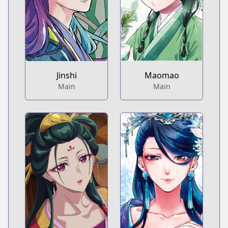
Jinshi
Maomao
Main
Main