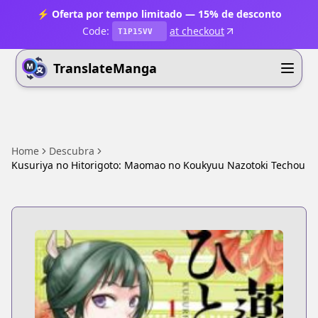
⚡ Oferta por tempo limitado — 15% de desconto
Code:
at checkout
T1P15VV
TranslateManga
Home
Descubra
Kusuriya no Hitorigoto: Maomao no Koukyuu Nazotoki Techou