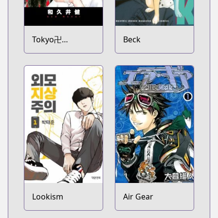
Tokyo卍
Beck
Revengers
Lookism
Air Gear