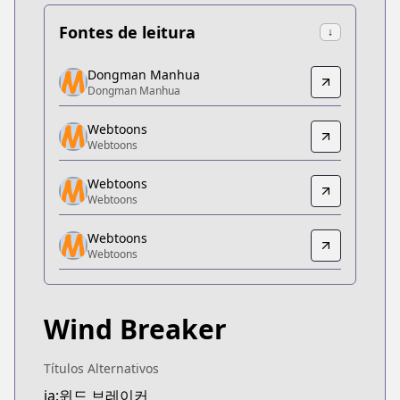
Fontes de leitura
↓
Dongman Manhua
Dongman Manhua
Dongman Manhua
Dongman Manhua
https://www.dongmanmanhua.cn/BOY/wind-brea
Webtoons
Webtoons
Webtoons
Webtoons
https://www.webtoons.com/zh-hant/shonen/wind-b
Webtoons
Webtoons
Webtoons
Webtoons
Webtoons
https://www.webtoons.com/fr/sports/wind-breaker
Webtoons
Webtoons
Webtoons
https://www.webtoons.com/th/drama/wind-breaker
Wind Breaker
Naver Series
Naver Series
https://series.naver.com/comic/detail.series?pro
Títulos Alternativos
Webtoons
ja:윈드 브레이커