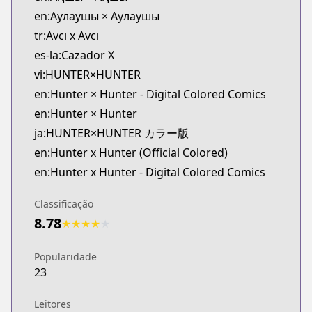
https://shonenjumpplus.com/episode/108335195
en:Аулаушы × Аулаушы
MANGA Plus
tr:Avcı x Avcı
MANGA Plus
es-la:Cazador X
https://mangaplus.shueisha.co.jp/titles/100015
vi:HUNTER×HUNTER
en:Hunter × Hunter - Digital Colored Comics
en:Hunter × Hunter
ja:HUNTER×HUNTER カラー版
en:Hunter x Hunter (Official Colored)
en:Hunter x Hunter - Digital Colored Comics
Classificação
8.78
★
★
★
★
★
Popularidade
23
Leitores