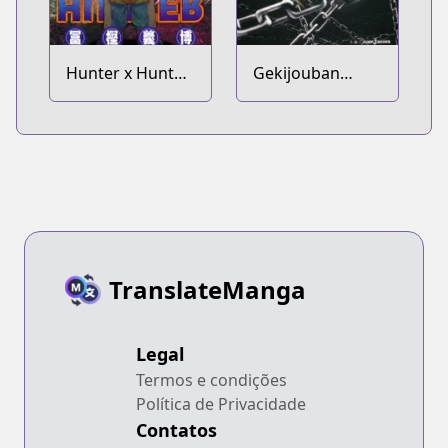
Hunter x Hunter:
Gekijouban
Kurapika
Hunter x Hunter:
Tsuioku-hen
Phantom Rouge
TranslateManga
Legal
Termos e condições
Política de Privacidade
Contatos