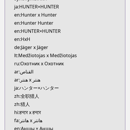
MangaUpdates
ja:HUNTER×HUNTER
https://www.mangaupdates.com/series.html?id=1
en:Hunter x Hunter
Book☆Walker
en:Hunter Hunter
Book☆Walker
en:HUNTER×HUNTER
https://bookwalker.jp/series/13152/list
Official English
en:HxH
Official English
de:Jäger x Jäger
https://mangaplus.shueisha.co.jp/titles/100015
lt:Medžiotojas x Medžiotojas
Shonen Jump
ru:Охотник х Охотник
Shonen Jump
ar:القناص
https://www.shonenjump.com/j/rensai/hunter.htm
ar:هنتر x هنتر
Viz
Viz
ja:ハンター×ハンター
https://www.viz.com/shonenjump/chapters/hunte
zh:全职猎人
MANGA Plus
zh:猎人
MANGA Plus
hi:हन्टर x हन्टर
https://mangaplus.shueisha.co.jp/titles/700012
fa:هانتر x هانتر
Shonen Jump Plus
en:Аңшы × Аңшы
Shonen Jump Plus