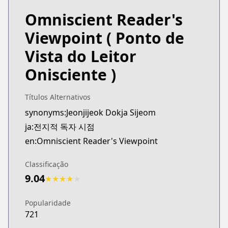
Omniscient Reader's
Viewpoint
( Ponto de
Vista do Leitor
Onisciente )
Títulos Alternativos
synonyms:Jeonjijeok Dokja Sijeom
ja:전지적 독자 시점
en:Omniscient Reader's Viewpoint
Classificação
9.04
★
★
★
★
★
Popularidade
721