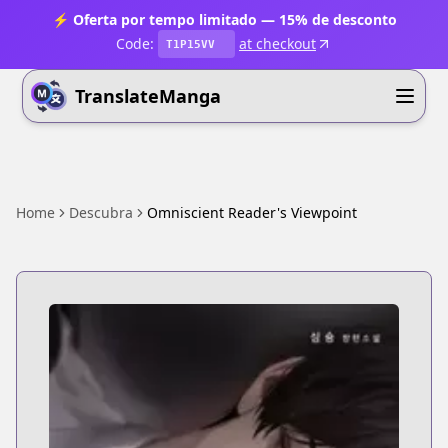
⚡ Oferta por tempo limitado — 15% de desconto
Code:
at checkout
T1P15VV
TranslateManga
Home
Descubra
Omniscient Reader's Viewpoint