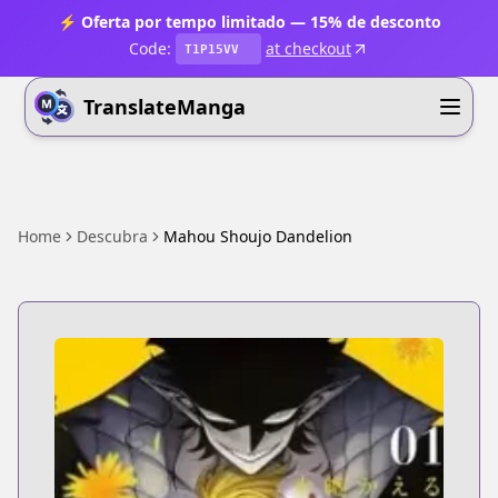
⚡ Oferta por tempo limitado — 15% de desconto
Code:
at checkout
T1P15VV
TranslateManga
Home
Descubra
Mahou Shoujo Dandelion