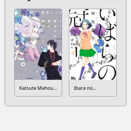
Katsute Mahou
Ibara no
Shoujo to Aku
Kanmuri
wa Tekitai
shiteita.