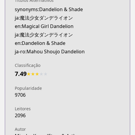
Títulos Alternativos
Official English
synonyms:Dandelion & Shade
https://www.viz.com/vizmanga/chapters/magical-g
ja:魔法少女ダンデライオン
en:Magical Girl Dandelion
ja:魔法少女ダンデライオン
en:Dandelion & Shade
ja-ro:Mahou Shoujo Dandelion
Classificação
7.49
★
★
★
★
★
Popularidade
9706
Leitores
2096
Autor