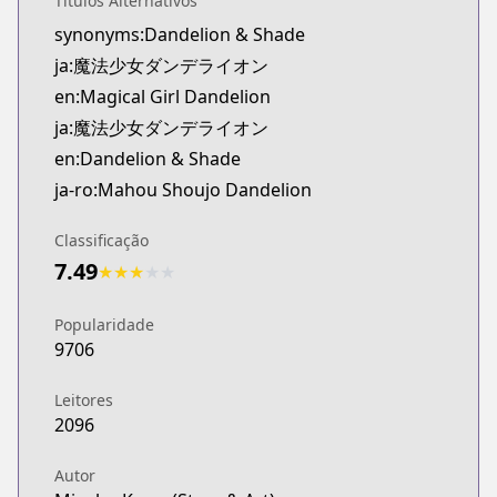
Títulos Alternativos
Official English
synonyms:Dandelion & Shade
https://www.viz.com/vizmanga/chapters/magical-g
ja:魔法少女ダンデライオン
en:Magical Girl Dandelion
ja:魔法少女ダンデライオン
en:Dandelion & Shade
ja-ro:Mahou Shoujo Dandelion
Classificação
7.49
★
★
★
★
★
Popularidade
9706
Leitores
2096
Autor