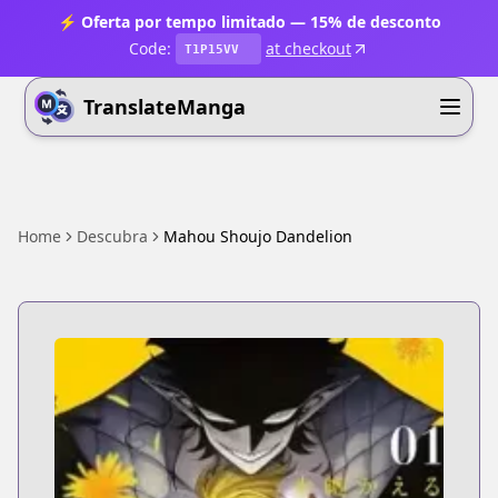
⚡ Oferta por tempo limitado — 15% de desconto
Code:
at checkout
T1P15VV
TranslateManga
Home
Descubra
Mahou Shoujo Dandelion