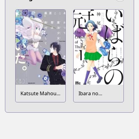
Katsute Mahou
Ibara no
Shoujo to Aku
Kanmuri
wa Tekitai
shiteita.