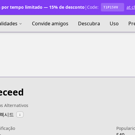
 por tempo limitado — 15% de desconto
|
Code:
at c
T1P15VV
alidades
Convide amigos
Descubra
Uso
Pr
eceed
os Alternativos
일렉시드
↓
ificação
Populari