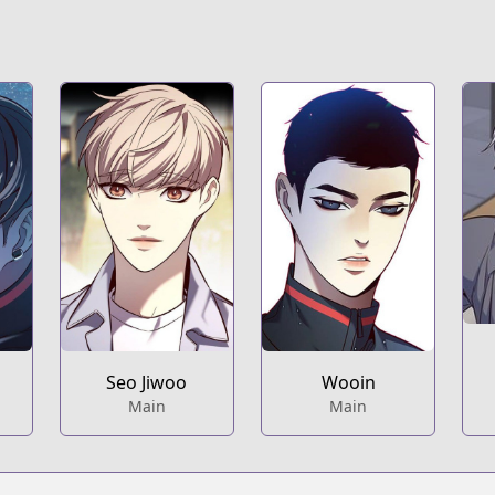
Seo Jiwoo
Wooin
Main
Main