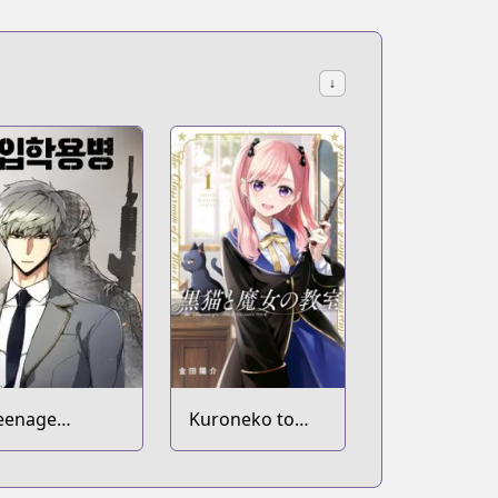
↓
eenage
Kuroneko to
ercenary
Majo no
Kyoushitsu