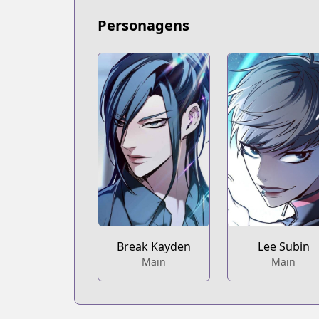
Personagens
Break Kayden
Lee Subin
Main
Main