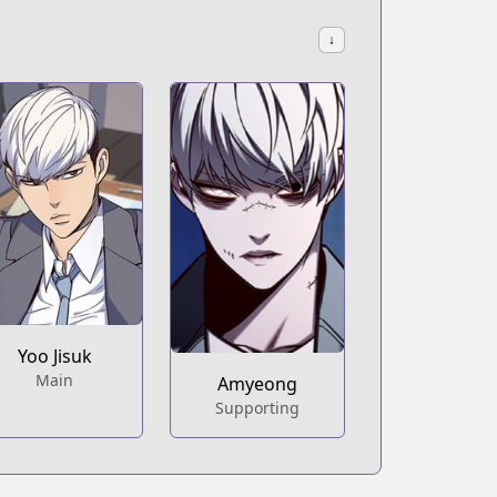
↓
Yoo Jisuk
Main
Amyeong
Supporting