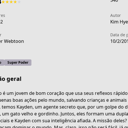
540
4
★
★
★
★
★
res
Autor
02
Kim Hye-
r
Data de 
er Webtoon
10/2/20
o
Super Poder
ão geral
o é um jovem de bom coração que usa seus reflexos rápido
enas boas ações pelo mundo, salvando crianças e animais
, temos Kayden, um agente secreto que, por um golpe do de
 um gato velho e gordinho. Juntos, eles formam uma dupla 
ciais e Kayden com sua inteligência afiada. A missão deles
çam dominar o mundo. Mas, claro, isso não será fácil, já 