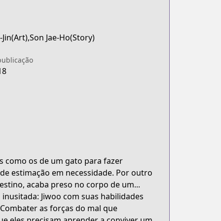
Jin(Art),Son Jae-Ho(Story)
publicação
18
s como os de um gato para fazer
 de estimação em necessidade. Por outro
stino, acaba preso no corpo de um...
inusitada: Jiwoo com suas habilidades
? Combater as forças do mal que
que eles precisam aprender a conviver um