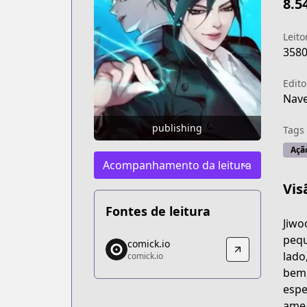
8.5
Leito
358
Edito
Nav
publishing
Tags
Açã
Acompanhamento da leitura
Vis
Fontes de leitura
Jiwo
comick.io
pequ
comick.io
comick.io
lado
comick.io
https://comick.io/comic/04-eleceed
bem,
espe
amea