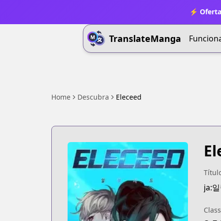
⚡ Oferta
TranslateManga
Funcion
Home
Descubra
Eleceed
El
Títul
ja:
Class