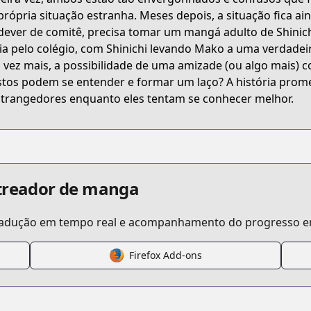
WP8NN
própria situação estranha. Meses depois, a situação fica 
dever de comitê, precisa tomar um mangá adulto de Shinic
ria pelo colégio, com Shinichi levando Mako a uma verdade
do-chokkyuu-kareshi-x-kanojo
 vez mais, a possibilidade de uma amizade (ou algo mais) c
tos podem se entender e formar um laço? A história prom
trangedores enquanto eles tentam se conhecer melhor.
/431193/
kyu/
streador de manga
tradução em tempo real e acompanhamento do progresso em
Firefox Add-ons
s.html?id=146224