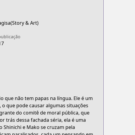
agisa(Story & Art)
publicação
17
o que não tem papas na língua. Ele é um
s, o que pode causar algumas situações
rante do comitê de moral pública, que
r trás dessa fachada séria, ela é uma
 Shinichi e Mako se cruzam pela
ficam paralisados, cada um pensando em