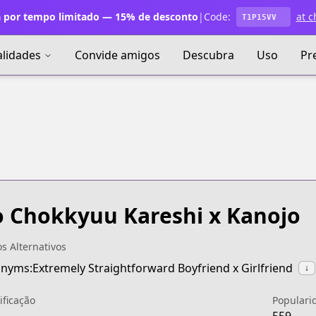
 por tempo limitado — 15% de desconto
|
Code:
at c
T1P15VV
alidades
Convide amigos
Descubra
Uso
Pr
 Chokkyuu Kareshi x Kanojo
os Alternativos
nyms:Extremely Straightforward Boyfriend x Girlfriend
↓
ificação
Populari