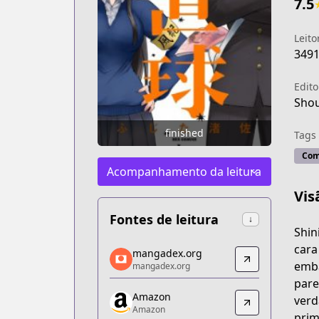
7.5
Leito
349
Edito
Shou
finished
Tags
Com
Acompanhamento da leitura
Vis
Fontes de leitura
↓
Shin
mangadex.org
cara
mangadex.org
mangadex.org
emba
mangadex.org
https://mangadex.org/title/efb62763-
pare
Amazon
Amazon
verd
Amazon
Amazon
prim