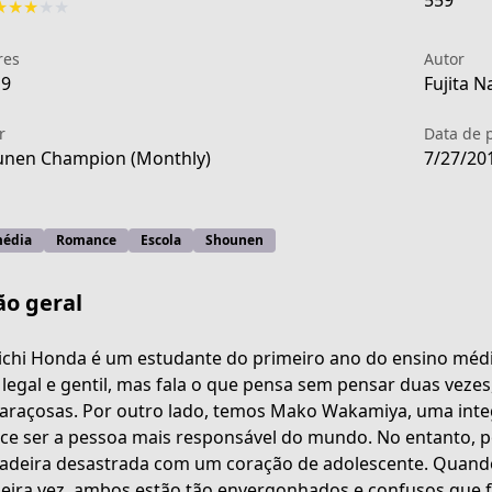
559
★
★
★
★
★
res
Autor
19
Fujita N
r
Data de 
nen Champion (Monthly)
7/27/20
édia
Romance
Escola
Shounen
ão geral
ichi Honda é um estudante do primeiro ano do ensino médi
 legal e gentil, mas fala o que pensa sem pensar duas veze
raçosas. Por outro lado, temos Mako Wakamiya, uma integ
c940-4495-aba5-69c192a999a4
ce ser a pessoa mais responsável do mundo. No entanto, po
adeira desastrada com um coração de adolescente. Quando
eira vez, ambos estão tão envergonhados e confusos que 