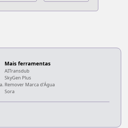
Iin to Skirt-take
ga Futekisetsu
na JK no
Hanashi
Mais ferramentas
AITransdub
SkyGen Plus
a.
Remover Marca d'Água
Sora