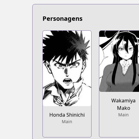
https://bookwalker.jp/series/235798/lis
Personagens
Wakamiya
Mako
Honda Shinichi
Main
Main