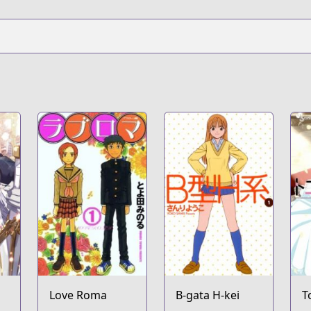
Love Roma
B-gata H-kei
T