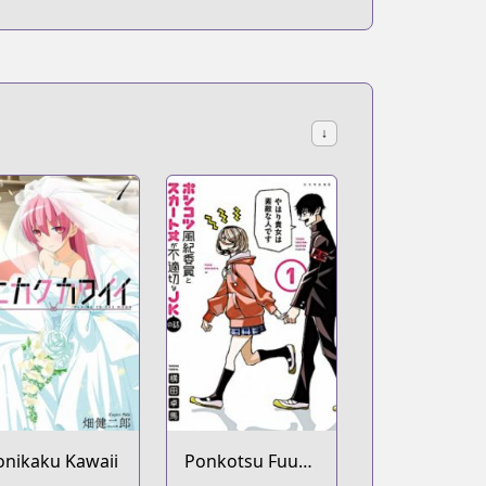
↓
onikaku Kawaii
Ponkotsu Fuuki