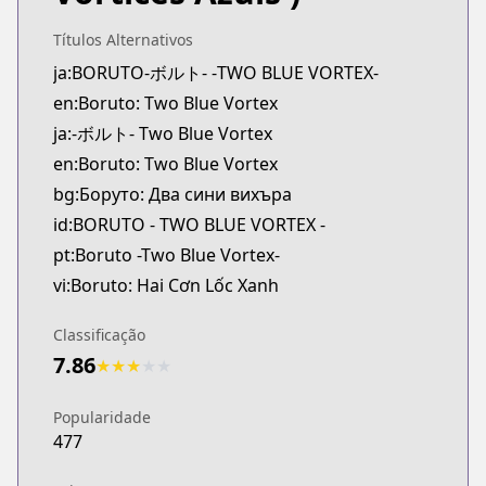
MangaUpdates
https://www.mangaupdates.com/series.html?id=3
Títulos Alternativos
Book☆Walker
ja:BORUTO-ボルト- -TWO BLUE VORTEX-
Book☆Walker
en:Boruto: Two Blue Vortex
https://bookwalker.jp/series/453686
ja:-ボルト- Two Blue Vortex
Official English
en:Boruto: Two Blue Vortex
Official English
bg:Боруто: Два сини вихъра
https://mangaplus.shueisha.co.jp/titles/100269
id:BORUTO - TWO BLUE VORTEX -
pt:Boruto -Two Blue Vortex-
vi:Boruto: Hai Cơn Lốc Xanh
Classificação
7.86
★
★
★
★
★
Popularidade
477