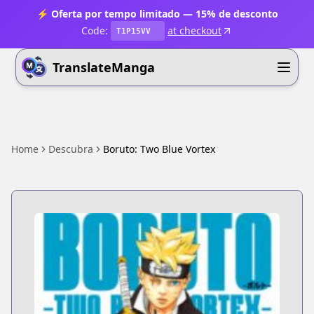
⚡ Oferta por tempo limitado — 15% de desconto
Code:
at checkout
T1P15VV
TranslateManga
Home
Descubra
Boruto: Two Blue Vortex