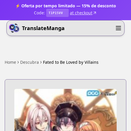
⚡ Oferta por tempo limitado — 15% de desconto
Code:
at checkout
T1P15VV
TranslateManga
Home
Descubra
Fated to Be Loved by Villains