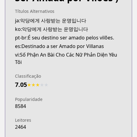
Títulos Alternativos
ja:악당에게 사랑받는 운명입니다
ko:악당에게 사랑받는 운명입니다
pt-br:É seu destino ser amado pelos vilões.
es:Destinado a ser Amado por Villanas
vi:Số Phận An Bài Cho Các Nữ Phản Diện Yêu
Tôi
Classificação
7.05
★
★
★
★
★
Popularidade
8584
Leitores
2464