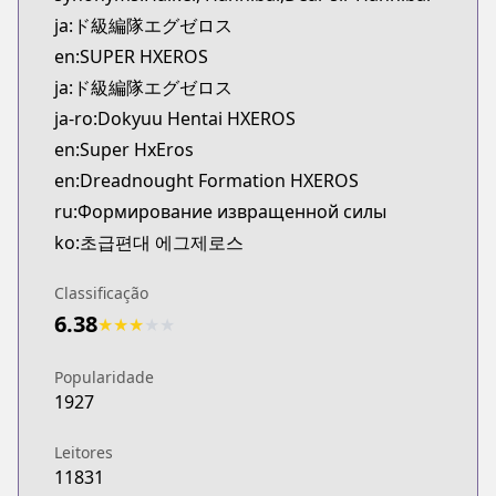
Kitsu
ja:ド級編隊エグゼロス
https://kitsu.app/manga/39805
en:SUPER HXEROS
CDJapan
ja:ド級編隊エグゼロス
CDJapan
ja-ro:Dokyuu Hentai HXEROS
https://www.anime-planet.com/manga/http://www
MangaUpdates
en:Super HxEros
MangaUpdates
en:Dreadnought Formation HXEROS
https://www.mangaupdates.com/series.html?id=1
ru:Формирование извращенной силы
Book☆Walker
ko:초급편대 에그제로스
Book☆Walker
https://bookwalker.jp/series/121137/list
Classificação
Official English
6.38
★
★
★
★
★
Official English
https://sevenseasentertainment.com/series/super
Popularidade
1927
Leitores
11831