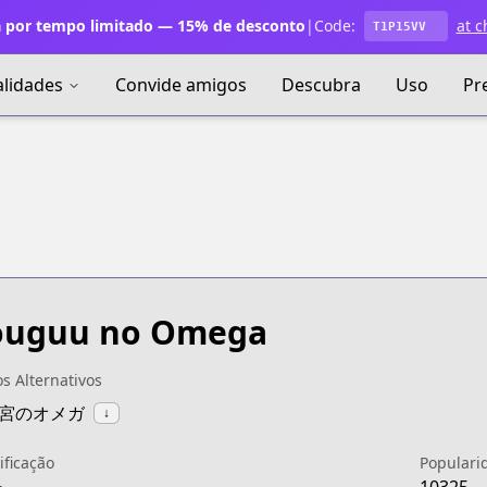
 por tempo limitado — 15% de desconto
|
Code:
at c
T1P15VV
alidades
Convide amigos
Descubra
Uso
Pr
ouguu no Omega
os Alternativos
:后宮のオメガ
↓
ificação
Populari