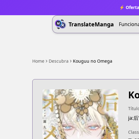
⚡ Oferta
TranslateManga
Funcion
Home
Descubra
Kouguu no Omega
K
Títul
ja
Class