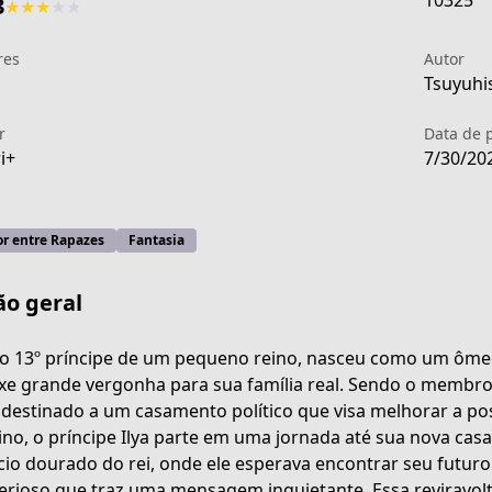
10325
3
★
★
★
★
★
res
Autor
1
Tsuyuhis
r
Data de 
i+
7/30/20
r entre Rapazes
Fantasia
ão geral
, o 13º príncipe de um pequeno reino, nasceu como um ôme
xe grande vergonha para sua família real. Sendo o membro
 destinado a um casamento político que visa melhorar a pos
manga/palace-of-the-omega-1/product/945
ino, o príncipe Ilya parte em uma jornada até sua nova cas
cio dourado do rei, onde ele esperava encontrar seu futur
erioso que traz uma mensagem inquietante. Essa reviravolta 