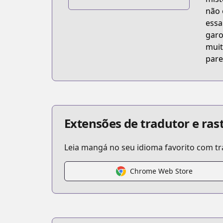
https://www.shinshokan.co.jp/book/b
não 
essa
garo
muit
pare
Extensões de tradutor e ra
Leia mangá no seu idioma favorito com 
Chrome Web Store