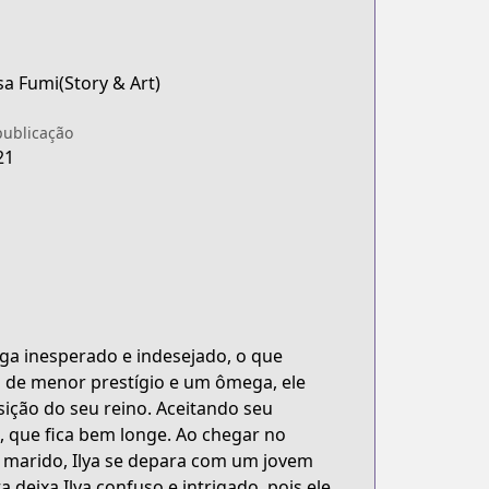
a Fumi(Story & Art)
publicação
21
ga inesperado e indesejado, o que
 de menor prestígio e um ômega, ele
ição do seu reino. Aceitando seu
a, que fica bem longe. Ao chegar no
o marido, Ilya se depara com um jovem
deixa Ilya confuso e intrigado, pois ele