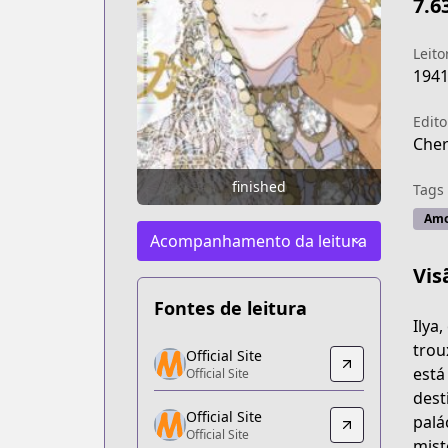
7.6
Leito
194
Edito
Cher
finished
Tags
Amo
Acompanhamento da leitura
Vis
Fontes de leitura
Ilya
Official Site
trou
Official Site
Official Site
está
Official Site
https://www.sublimemanga.com/read/
dest
Official Site
Official Site
palá
Official Site
Official Site
mist