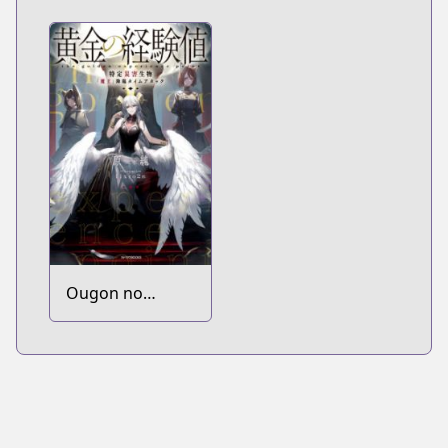
Ougon no
Keikenchi