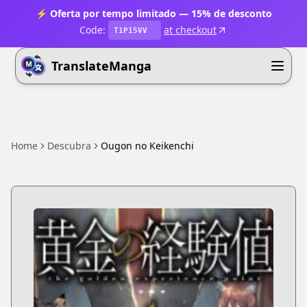
⚡ Oferta por tempo limitado — 15% de desconto
Code:
at checkout
T1P15VV
TranslateManga
Home
Descubra
Ougon no Keikenchi