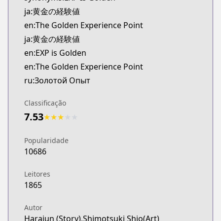
Kitsu
ja:黄金の経験値
https://kitsu.app/manga/71170
en:The Golden Experience Point
MangaUpdates
ja:黄金の経験値
MangaUpdates
en:EXP is Golden
https://www.mangaupdates.com/series.html?id=q
novelUpdates
en:The Golden Experience Point
novelUpdates
ru:Золотой Опыт
https://www.novelupdates.com/series/golden-exp
Book☆Walker
Classificação
Book☆Walker
7.53
★
★
★
★
★
https://bookwalker.jp/series/464267
Popularidade
10686
Leitores
1865
Autor
Harajun (Story),Shimotsuki Shio(Art)