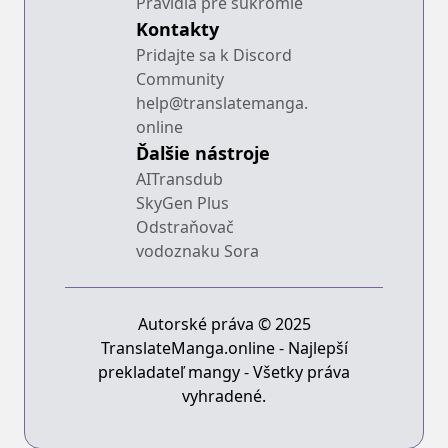
Pravidlá pre súkromie
Kontakty
Pridajte sa k Discord
Community
help@translatemanga.
online
Ďalšie nástroje
AITransdub
SkyGen Plus
Odstraňovač
vodoznaku Sora
Autorské práva © 2025
TranslateManga.online - Najlepší
prekladateľ mangy - Všetky práva
vyhradené.