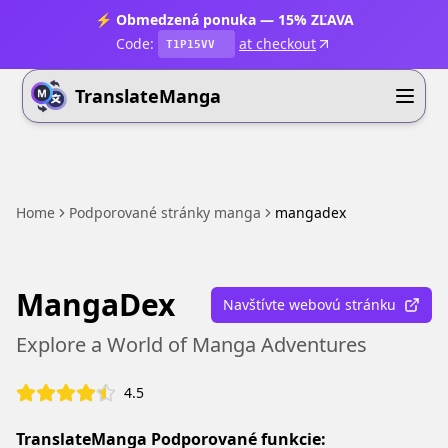
⚡ Obmedzená ponuka — 15% ZĽAVA
Code:
at checkout
T1P15VV
TranslateManga
Home
Podporované stránky manga
mangadex
MangaDex
Navštívte webovú stránku
Explore a World of Manga Adventures
4.5
TranslateManga Podporované funkcie: