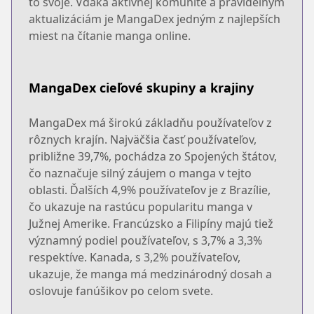
to svoje. Vďaka aktívnej komunite a pravidelným
aktualizáciám je MangaDex jedným z najlepších
miest na čítanie manga online.
MangaDex cieľové skupiny a krajiny
MangaDex má širokú základňu používateľov z
rôznych krajín. Najväčšia časť používateľov,
približne 39,7%, pochádza zo Spojených štátov,
čo naznačuje silný záujem o manga v tejto
oblasti. Ďalších 4,9% používateľov je z Brazílie,
čo ukazuje na rastúcu popularitu manga v
Južnej Amerike. Francúzsko a Filipíny majú tiež
významný podiel používateľov, s 3,7% a 3,3%
respektíve. Kanada, s 3,2% používateľov,
ukazuje, že manga má medzinárodný dosah a
oslovuje fanúšikov po celom svete.