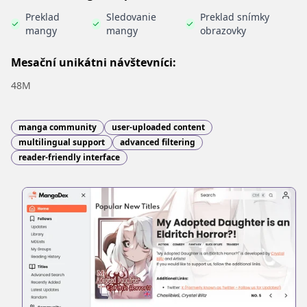
Preklad
Sledovanie
Preklad snímky
mangy
mangy
obrazovky
Mesační unikátni návštevníci:
48M
manga community
user-uploaded content
multilingual support
advanced filtering
reader-friendly interface