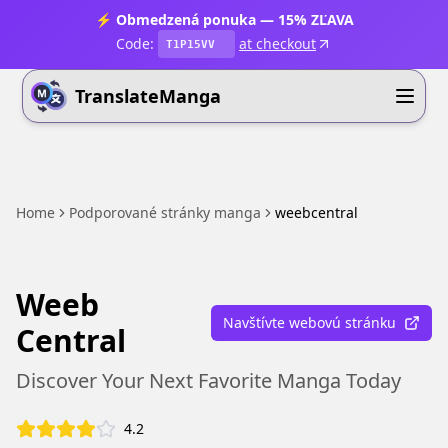
⚡ Obmedzená ponuka — 15% ZĽAVA
Code:
at checkout
T1P15VV
TranslateManga
Home
Podporované stránky manga
weebcentral
Weeb
Navštívte webovú stránku
Central
Discover Your Next Favorite Manga Today
4.2