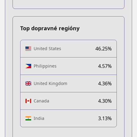
Top dopravné regióny
46.25%
United States
4.57%
Philippines
4.36%
United Kingdom
4.30%
Canada
3.13%
India