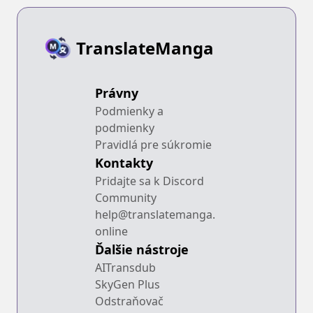
TranslateManga
Právny
Podmienky a
podmienky
Pravidlá pre súkromie
Kontakty
Pridajte sa k Discord
Community
help@translatemanga.
online
Ďalšie nástroje
AITransdub
SkyGen Plus
Odstraňovač