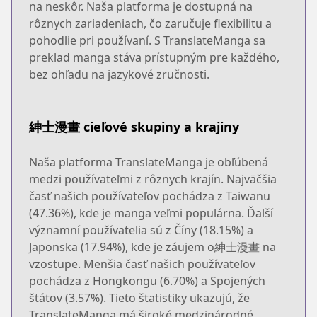
na neskôr. Naša platforma je dostupná na
rôznych zariadeniach, čo zaručuje flexibilitu a
pohodlie pri používaní. S TranslateManga sa
preklad manga stáva prístupným pre každého,
bez ohľadu na jazykové zručnosti.
紳士漫畫 cieľové skupiny a krajiny
Naša platforma TranslateManga je obľúbená
medzi používateľmi z rôznych krajín. Najväčšia
časť našich používateľov pochádza z Taiwanu
(47.36%), kde je manga veľmi populárna. Ďalší
významní používatelia sú z Číny (18.15%) a
Japonska (17.94%), kde je záujem o紳士漫畫 na
vzostupe. Menšia časť našich používateľov
pochádza z Hongkongu (6.70%) a Spojených
štátov (3.57%). Tieto štatistiky ukazujú, že
TranslateManga má široké medzinárodné