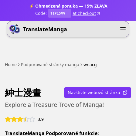
⚡ Obmedzená ponuka — 15% ZĽAVA
Code:
at checkout
T1P15VV
TranslateManga
Home
Podporované stránky manga
wnacg
紳士漫畫
Navštívte webovú stránku
Explore a Treasure Trove of Manga!
3.9
TranslateManga Podporované funkcie: