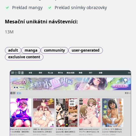
Preklad mangy
Preklad snímky obrazovky
Mesační unikátni návštevníci:
13M
adult
manga
community
user-generated
exclusive content