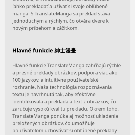
ľahko prekladať a užívať si svoje obľúbené
manga. S TranslateManga sa preklad stáva
jednoduchým a rýchlym, čo otvára dvere k
novým príbehom a zážitkom.
Hlavné funkcie 紳士漫畫
Hlavné funkcie TranslateManga zahŕňajú rýchle
a presné preklady obrázkov, podpora viac ako
100 jazykov, a intuitívne používateľské
rozhranie. Naša technológia rozpoznávania
textu je navrhnutá tak, aby efektívne
identifikovala a prekladala text z obrázkov, čo
zaručuje vysokú kvalitu prekladu. Okrem toho,
TranslateManga ponúka aj možnosť ukladania
preložených obrázkov, čo umožňuje
používateľom uchovávať si obľúbené preklady