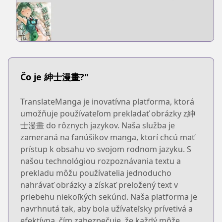
Čo je 紳士漫畫?"
TranslateManga je inovatívna platforma, ktorá
umožňuje používateľom prekladať obrázky z紳
士漫畫 do rôznych jazykov. Naša služba je
zameraná na fanúšikov manga, ktorí chcú mať
prístup k obsahu vo svojom rodnom jazyku. S
našou technológiou rozpoznávania textu a
prekladu môžu používatelia jednoducho
nahrávať obrázky a získať preložený text v
priebehu niekoľkých sekúnd. Naša platforma je
navrhnutá tak, aby bola užívateľsky prívetivá a
efektívna, čím zabezpečuje, že každý môže