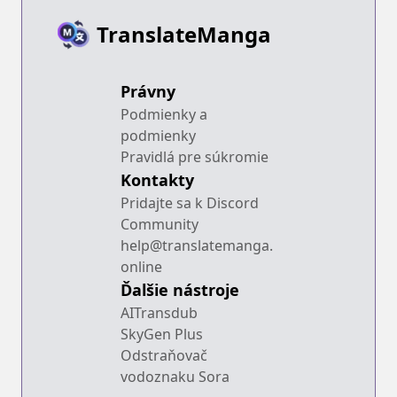
TranslateManga
Právny
Podmienky a
podmienky
Pravidlá pre súkromie
Kontakty
Pridajte sa k Discord
Community
help@translatemanga.
online
Ďalšie nástroje
AITransdub
SkyGen Plus
Odstraňovač
vodoznaku Sora