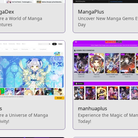
gaDex
MangaPlus
re a World of Manga
Uncover New Manga Gems E
ntures
Day
s
manhuaplus
re a Universe of Manga
Experience the Magic of Ma
vity!
Today!