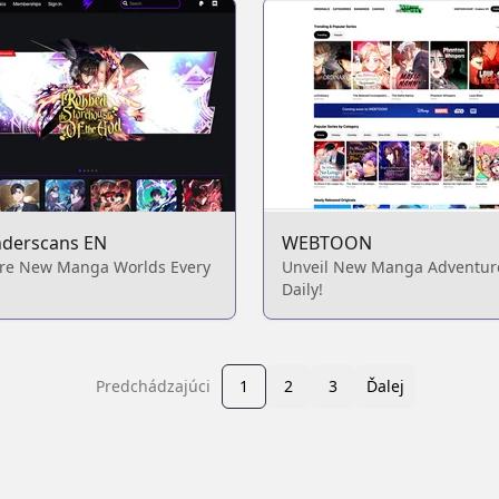
derscans EN
WEBTOON
ore New Manga Worlds Every
Unveil New Manga Adventur
Daily!
Predchádzajúci
1
2
3
Ďalej