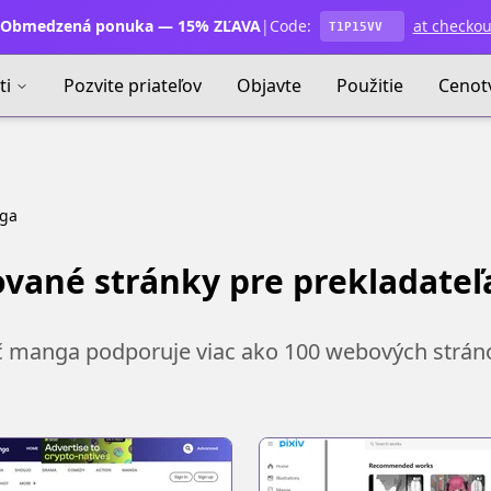
Obmedzená ponuka — 15% ZĽAVA
|
Code:
at checkou
T1P15VV
ti
Pozvite priateľov
Objavte
Použitie
Cenot
nga
vané stránky pre prekladate
č manga podporuje viac ako 100 webových strá