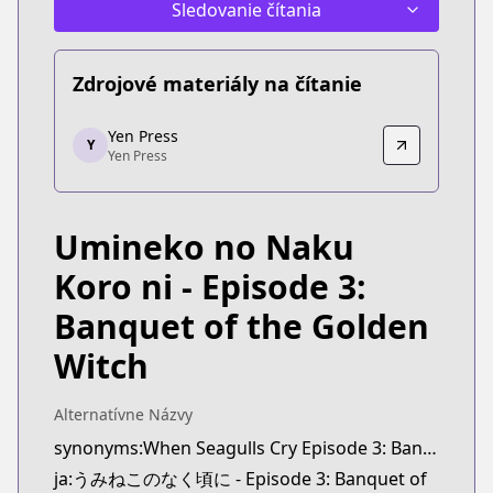
Sledovanie čítania
Zdrojové materiály na čítanie
Yen Press
Yen Press
Y
Yen Press
Yen Press
https://yenpress.com/series/umineko-when-they-c
Umineko no Naku
Koro ni - Episode 3:
Banquet of the Golden
Witch
Alternatívne Názvy
synonyms:When Seagulls Cry Episode 3: Banquet of the Golden Witch
ja:うみねこのなく頃に - Episode 3: Banquet of