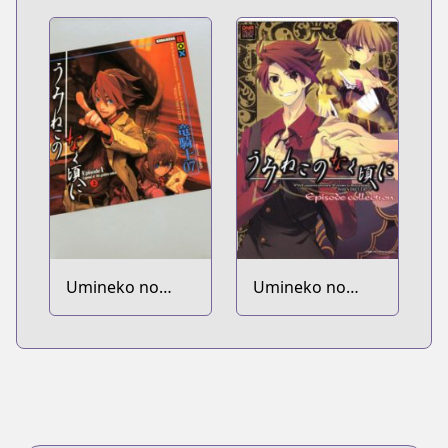
Episode 2: Turn
Episode 4:
of the Golden
Alliance of the
Witch
Golden Witch
Umineko no
Umineko no
Naku Koro ni
Naku Koro ni:
Episode
Collection