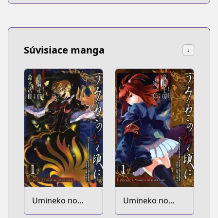
Súvisiace manga
↓
Umineko no
Umineko no
Naku Koro ni -
Naku Koro ni -