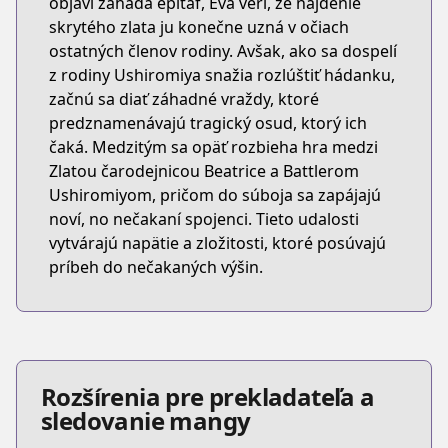
objaví záhada epitaf, Eva verí, že nájdenie
skrytého zlata ju konečne uzná v očiach
ostatných členov rodiny. Avšak, ako sa dospelí
z rodiny Ushiromiya snažia rozlúštiť hádanku,
začnú sa diať záhadné vraždy, ktoré
predznamenávajú tragický osud, ktorý ich
čaká. Medzitým sa opäť rozbieha hra medzi
Zlatou čarodejnicou Beatrice a Battlerom
Ushiromiyom, pričom do súboja sa zapájajú
noví, no nečakaní spojenci. Tieto udalosti
vytvárajú napätie a zložitosti, ktoré posúvajú
príbeh do nečakaných výšin.
Rozšírenia pre prekladateľa a
sledovanie mangy