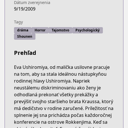
Dátum zverejnenia
9/19/2009
Tagy
dráma
Horror
Tajomstvo
Psychologický
Shounen
Prehľad
Eva Ushiromiya, od malička usilovne pracuje
na tom, aby sa stala ideálnou nástupkyňou
rodinnej hlavy Ushiromiya. Napriek
neustálemu diskriminovaniu ako ženy je
odhodlaná prekonať všetky prekážky a
prevýšiť svojho staršieho brata Kraussa, ktorý
má dedičstvo v rodine zaručené. Príležitosť na
splnenie jej sna prichádza počas každoročnej
konferencie na ostrove Rokkenjima. Keď sa