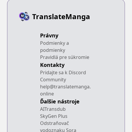
TranslateManga
Právny
Podmienky a
podmienky
Pravidlá pre súkromie
Kontakty
Pridajte sa k Discord
Community
help@translatemanga.
online
Ďalšie nástroje
AITransdub
SkyGen Plus
Odstraňovač
vodoznaku Sora