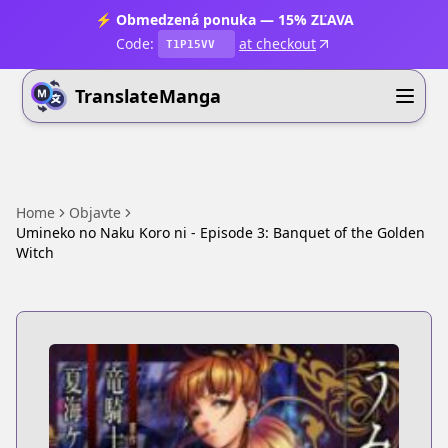
⚡ Obmedzená ponuka — 15% ZĽAVA
Code:
at checkout
T1P15VV
TranslateManga
Home
Objavte
Umineko no Naku Koro ni - Episode 3: Banquet of the Golden
Witch