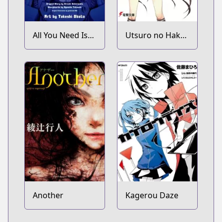
All You Need Is
Utsuro no Hako
Kill
to Zero no Maria
Another
Kagerou Daze