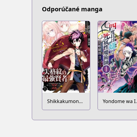
Odporúčané manga
Shikkakumon
Yondome wa I
no Saikyou
na Shizokusei
Kenja: Sekai
Majutsushi
Saikyou no
Kenja ga Sarani