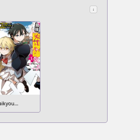
↓
aikyou
nmyouji no
sekai Tenseiki:
eboku no
oukai-domo ni