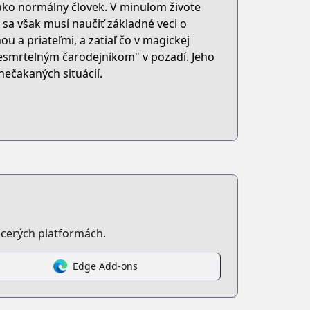
 ako normálny človek. V minulom živote
 sa však musí naučiť základné veci o
ou a priateľmi, a zatiaľ čo v magickej
Nesmrtelným čarodejníkom" v pozadí. Jeho
ečakaných situácií.
shi-ni-naru
cerých platformách.
Edge Add-ons
egory=UD:14&q=辺境ぐらしの魔王、転生して最強の魔術師になる&order=relde