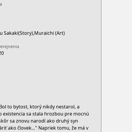
a
 Sakaki(Story),Muraichi (Art)
erejnenia
20
l to bytost, ktorý nikdy nestarol, a
ho existencia sa stala hrozbou pre mocnú
skôr sa znovu narodí ako druhý syn
riť ako človek..." Napriek tomu, že má v