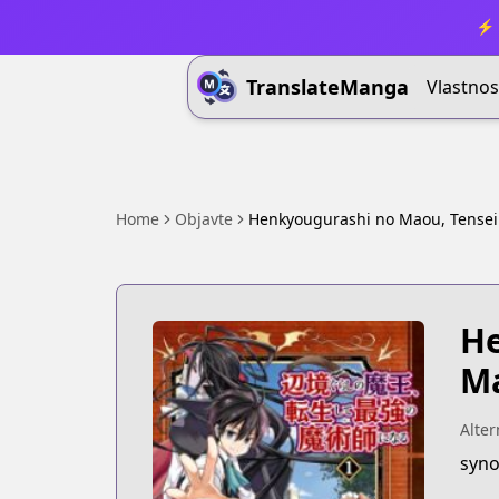
⚡ 
TranslateManga
Vlastnos
Home
Objavte
Henkyougurashi no Maou, Tensei 
He
Ma
Alter
syno