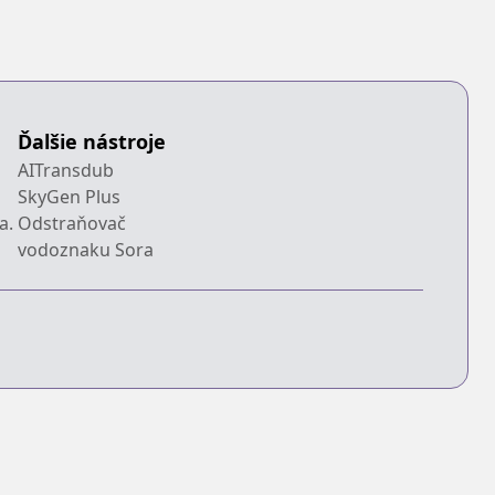
urabete
onster ga
owasugirun da
a
Ďalšie nástroje
AITransdub
SkyGen Plus
a.
Odstraňovač
vodoznaku Sora