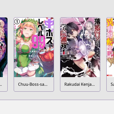
ya
Chuu-Boss-san
Rakudai Kenja
S
Level 99,
no Gakuin
O
Saikyou no
Musou: Nidome
I
Buka-tachi to
no Tensei, S-
G
Tomoni
Rank Cheat
Y