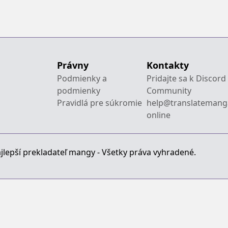
Nishuume
Majutsushi
K
Totsunyuu!
Boukenroku
M
Y
g
Právny
Kontakty
Podmienky a
Pridajte sa k Discord
podmienky
Community
Pravidlá pre súkromie
help@translatemang
online
jlepší prekladateľ mangy - Všetky práva vyhradené.