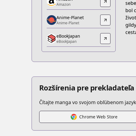
Amazon
sebe
Amazon
Amazon
bol 
https://www.amazon.co.jp/dp/B099J5X
živo
Anime-Planet
Anime-Planet
Anime-Planet
gild
Anime-Planet
cest
eBookJapan
https://www.anime-planet.com/manga/
eBookJapan
eBookJapan
eBookJapan
https://ebookjapan.yahoo.co.jp/books
Official Raw
Official Raw
https://comic-walker.com/contents/d
Rozšírenia pre prekladateľ
Kitsu
Kitsu
Čítajte manga vo svojom obľúbenom jazyk
https://kitsu.app/manga/57955
CDJapan
CDJapan
Chrome Web Store
https://www.anime-planet.com/m
MangaUpdates