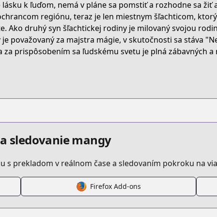
 lásku k ľuďom, nemá v pláne sa pomstiť a rozhodne sa žiť
ochrancom regiónu, teraz je len miestnym šľachticom, ktorý
Y8H
te. Ako druhý syn šľachtickej rodiny je milovaný svojou rodin
y je považovaný za majstra mágie, v skutočnosti sa stáva "
a za prispôsobením sa ľudskému svetu je plná zábavných a n
henkyou-gurashi-no-maou-tensei-shite-saikyou-no-majutsu
/625233
etail/KDCW_MF00201820010000_68
a a sledovanie mangy
u s prekladom v reálnom čase a sledovaním pokroku na via
Firefox Add-ons
anga/https://www.cdjapan.co.jp/searchuni?fq.cat