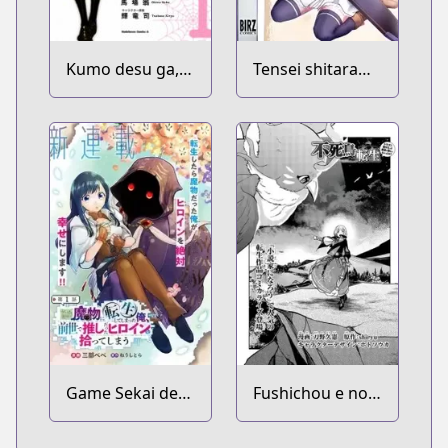
Kumo desu ga,
Tensei shitara
Nani ka?
Ken deshita
Game Sekai de
Fushichou e no
Mamono ni
Tensei: Dragon
Tensei
Taoseru tte