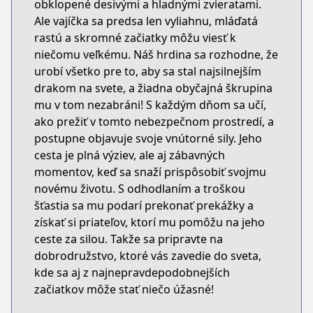
obklopené desivými a hladnými zvieratami.
Ale vajíčka sa predsa len vyliahnu, mláďatá
rastú a skromné začiatky môžu viesť k
niečomu veľkému. Náš hrdina sa rozhodne, že
urobí všetko pre to, aby sa stal najsilnejším
drakom na svete, a žiadna obyčajná škrupina
mu v tom nezabráni! S každým dňom sa učí,
ako prežiť v tomto nebezpečnom prostredí, a
postupne objavuje svoje vnútorné sily. Jeho
cesta je plná výziev, ale aj zábavných
momentov, keď sa snaží prispôsobiť svojmu
novému životu. S odhodlaním a troškou
šťastia sa mu podarí prekonať prekážky a
získať si priateľov, ktorí mu pomôžu na jeho
ceste za silou. Takže sa pripravte na
dobrodružstvo, ktoré vás zavedie do sveta,
kde sa aj z najnepravdepodobnejších
začiatkov môže stať niečo úžasné!