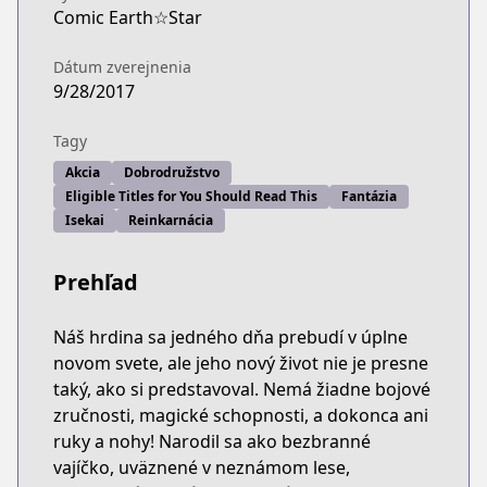
Comic Earth☆Star
Dátum zverejnenia
9/28/2017
Tagy
Akcia
Dobrodružstvo
Eligible Titles for You Should Read This
Fantázia
Isekai
Reinkarnácia
Prehľad
Náš hrdina sa jedného dňa prebudí v úplne
novom svete, ale jeho nový život nie je presne
taký, ako si predstavoval. Nemá žiadne bojové
zručnosti, magické schopnosti, a dokonca ani
ruky a nohy! Narodil sa ako bezbranné
vajíčko, uväznené v neznámom lese,