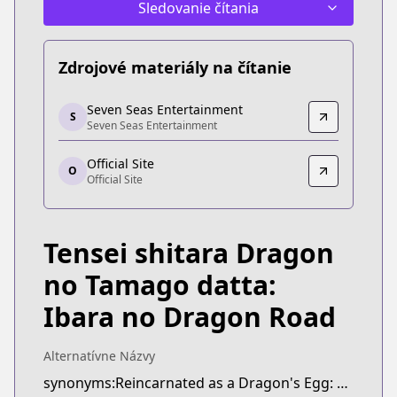
Sledovanie čítania
Zdrojové materiály na čítanie
Seven Seas Entertainment
Seven Seas Entertainment
S
Seven Seas Entertainment
Seven Seas Entertainment
https://sevenseasentertainment.com/series/reinc
Official Site
Official Site
O
Official Site
Official Site
https://comic-earthstar.jp/detail/doratama/
Tensei shitara Dragon
no Tamago datta:
Ibara no Dragon Road
Alternatívne Názvy
synonyms:Reincarnated as a Dragon's Egg: Dragon Road of Ibara