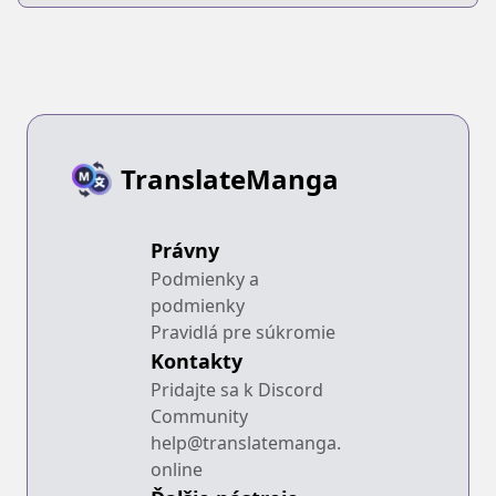
shiteshimatta
Futsuu no Tori ja
Ore, Zense de
Nai yo ne?
Oshi datta
Heroine wo
Hirotteshimau
TranslateManga
Právny
Podmienky a
podmienky
Pravidlá pre súkromie
Kontakty
Pridajte sa k Discord
Community
help@translatemanga.
online