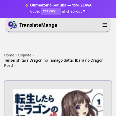
⚡ Obmedzená ponuka — 15% ZĽAVA
Code:
at checkout
T1P15VV
TranslateManga
Home
Objavte
Tensei shitara Dragon no Tamago datta: Ibara no Dragon
Road