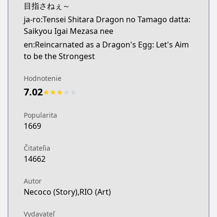
目指さねぇ～
ja-ro:Tensei Shitara Dragon no Tamago datta:
Saikyou Igai Mezasa nee
en:Reincarnated as a Dragon's Egg: Let's Aim
to be the Strongest
Hodnotenie
7.02
★
★
★
★
★
Popularita
1669
Čitateľia
14662
Autor
Necoco (Story),RIO (Art)
Vydavateľ