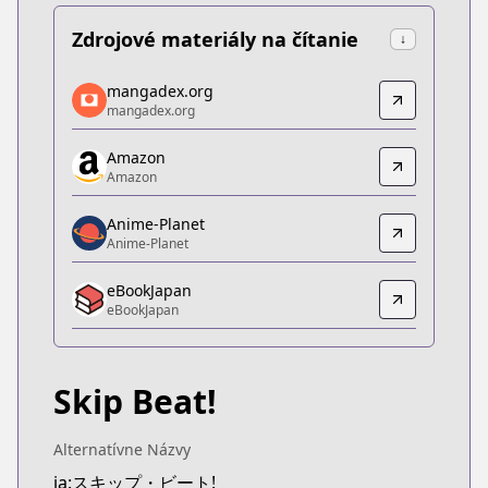
Zdrojové materiály na čítanie
↓
mangadex.org
mangadex.org
mangadex.org
mangadex.org
https://mangadex.org/title/9356fa3f-9ecd-4ff7-a7
Amazon
Amazon
Amazon
Amazon
https://www.amazon.co.jp/gp/product/B078MSHV
Anime-Planet
Anime-Planet
Anime-Planet
Anime-Planet
eBookJapan
https://www.anime-planet.com/manga/skip-beat
eBookJapan
eBookJapan
eBookJapan
https://ebookjapan.yahoo.co.jp/books/161504/
Skip Beat!
Kitsu
Kitsu
https://kitsu.app/manga/1388
Alternatívne Názvy
MangaUpdates
ja:スキップ・ビート!