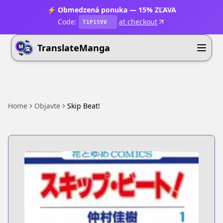
⚡ Obmedzená ponuka — 15% ZĽAVA
Code:
at checkout
T1P15VV
TranslateManga
Home
Objavte
Skip Beat!