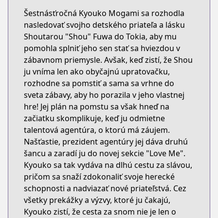
Šestnásťročná Kyouko Mogami sa rozhodla
nasledovať svojho detského priateľa a lásku
Shoutarou "Shou" Fuwa do Tokia, aby mu
pomohla splniť jeho sen stať sa hviezdou v
zábavnom priemysle. Avšak, keď zistí, že Shou
ju vníma len ako obyčajnú upratovačku,
rozhodne sa pomstiť a sama sa vrhne do
sveta zábavy, aby ho porazila v jeho vlastnej
hre! Jej plán na pomstu sa však hneď na
začiatku skomplikuje, keď ju odmietne
talentová agentúra, o ktorú má záujem.
Našťastie, prezident agentúry jej dáva druhú
šancu a zaradí ju do novej sekcie "Love Me".
Kyouko sa tak vydáva na dlhú cestu za slávou,
pričom sa snaží zdokonaliť svoje herecké
schopnosti a nadviazať nové priateľstvá. Cez
všetky prekážky a výzvy, ktoré ju čakajú,
Kyouko zistí, že cesta za snom nie je len o