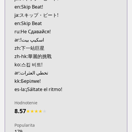
MangaUpdates
en:Skip Beat!
https://www.mangaupdates.com/series.html?id=3
ja:スキップ・ビート!
Book☆Walker
en:Skip Beat
Book☆Walker
ru:Не Сдавайся!
https://bookwalker.jp/series/16766/list
Official English
ar:!اسکیپ بیت
Official English
zh:下一站巨星
https://www.viz.com/skip-beat
zh-hk:華麗的挑戰
ko:스킵 비트!
ar:تخطي العثرات
kk:Берілме!
es-la:¡Sáltate el ritmo!
Hodnotenie
8.57
★
★
★
★
★
Popularita
179