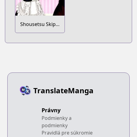
Shousetsu Skip
Beat!: Kyouko no
Zenryoku Full
Course!
TranslateManga
Právny
Podmienky a
podmienky
Pravidlá pre súkromie