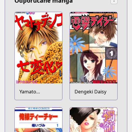
Odporúčané manga
↓
Yamato
Dengeki Daisy
Nadeshiko
Shichihenge♥