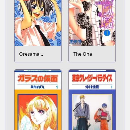
Oresama
The One
Teacher