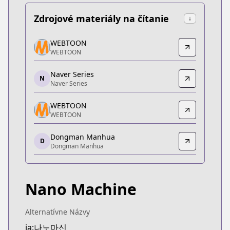
Zdrojové materiály na čítanie
↓
WEBTOON
WEBTOON
WEBTOON
WEBTOON
https://www.webtoons.com/zh-hant/martial-arts/n
Naver Series
Naver Series
N
Naver Series
Naver Series
https://series.naver.com/comic/detail.series?pro
WEBTOON
WEBTOON
WEBTOON
WEBTOON
Dongman Manhua
https://www.webtoons.com/zh-hant/martial-arts/n
D
Dongman Manhua
Dongman Manhua
Dongman Manhua
https://dongmanmanhua.cn/BOY/moutianchengwei
Nano Machine
WEBTOON
WEBTOON
https://www.webtoons.com/th/action/nano-mashin/
Alternatívne Názvy
WEBTOON
ja:나노마신