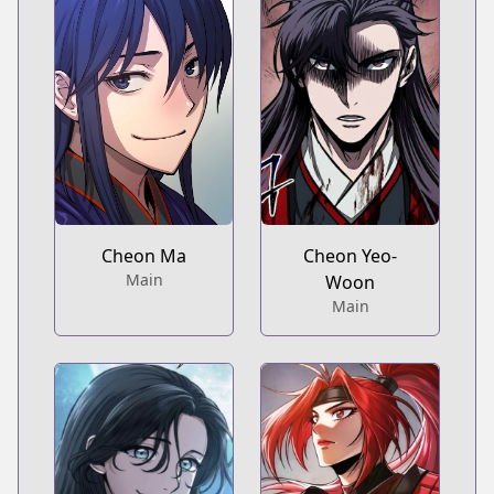
Cheon Ma
Cheon Yeo-
Main
Woon
Main