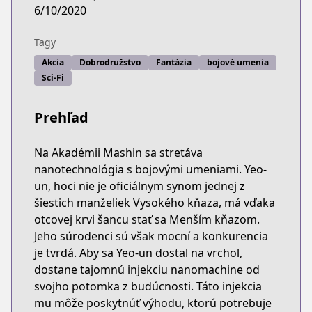
6/10/2020
Tagy
Akcia
Dobrodružstvo
Fantázia
bojové umenia
Sci-Fi
Prehľad
Na Akadémii Mashin sa stretáva
nanotechnológia s bojovými umeniami. Yeo-
un, hoci nie je oficiálnym synom jednej z
šiestich manželiek Vysokého kňaza, má vďaka
otcovej krvi šancu stať sa Menším kňazom.
Jeho súrodenci sú však mocní a konkurencia
je tvrdá. Aby sa Yeo-un dostal na vrchol,
dostane tajomnú injekciu nanomachine od
svojho potomka z budúcnosti. Táto injekcia
mu môže poskytnúť výhodu, ktorú potrebuje