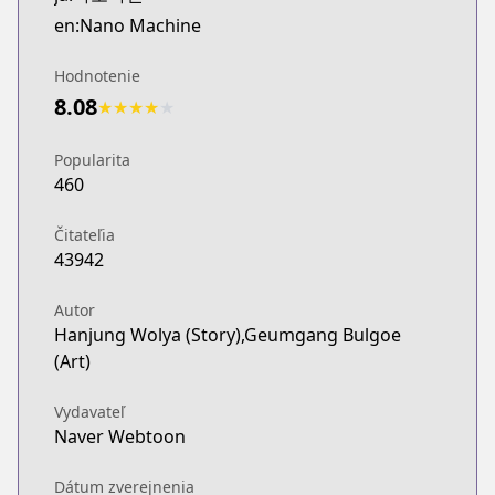
WEBTOON
en:Nano Machine
https://www.webtoons.com/fr/fantasy/nano-mashin
WEBTOON
Hodnotenie
WEBTOON
8.08
★
★
★
★
★
https://www.webtoons.com/en/action/nano-machin
Naver Webtoon
Popularita
Naver Webtoon
460
https://comic.naver.com/webtoon/list?titleId=7472
Čitateľia
43942
Autor
Hanjung Wolya (Story),Geumgang Bulgoe
(Art)
Vydavateľ
Naver Webtoon
Dátum zverejnenia