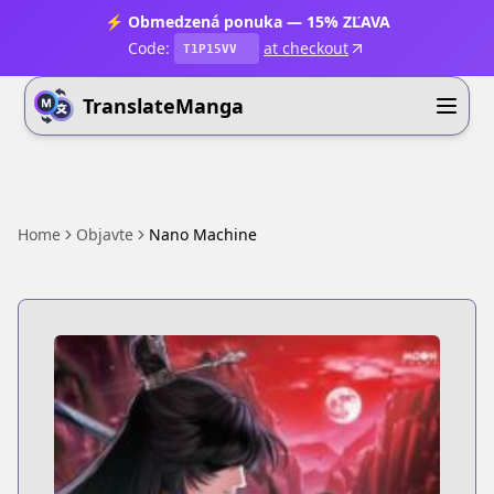
⚡ Obmedzená ponuka — 15% ZĽAVA
Code:
at checkout
T1P15VV
TranslateManga
Home
Objavte
Nano Machine