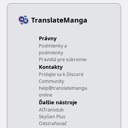
TranslateManga
Právny
Podmienky a
podmienky
Pravidlá pre súkromie
Kontakty
Pridajte sa k Discord
Community
help@translatemanga.
online
Ďalšie nástroje
AITransdub
SkyGen Plus
Odstraňovač