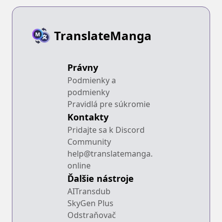
TranslateManga
Právny
Podmienky a
podmienky
Pravidlá pre súkromie
Kontakty
Pridajte sa k Discord
Community
help@translatemanga.
online
Ďalšie nástroje
AITransdub
SkyGen Plus
Odstraňovač