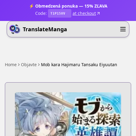
⚡ Obmedzená ponuka — 15% ZĽAVA
Code:
at checkout
T1P15VV
TranslateManga
Home
Objavte
Mob kara Hajimaru Tansaku Eiyuutan