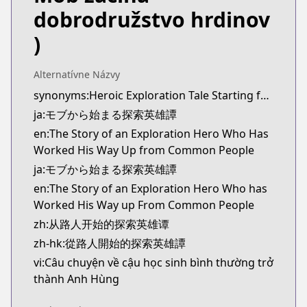
Kitsu
dobrodružstvo hrdinov
https://kitsu.app/manga/69397
)
MangaUpdates
MangaUpdates
https://www.mangaupdates.com/series.html?id=h
Alternatívne Názvy
novelUpdates
synonyms:Heroic Exploration Tale Starting from Mob
novelUpdates
ja:モブから始まる探索英雄譚
https://www.novelupdates.com/series/heroic-expl
en:The Story of an Exploration Hero Who Has
Book☆Walker
Worked His Way Up from Common People
Book☆Walker
ja:モブから始まる探索英雄譚
https://bookwalker.jp/series/336783/list
en:The Story of an Exploration Hero Who has
Worked His Way up From Common People
zh:从路人开始的探索英雄谭
zh-hk:從路人開始的探索英雄譚
vi:Câu chuyện về cậu học sinh bình thường trở
thành Anh Hùng