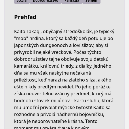
Akcia
Dobrodružstvo
Fantázia
Seinen
Prehľad
Kaito Takagi, obyčajný stredoškolák, je typický
"mob" hrdina, ktorý sa každý deň potuluje po
japonských dungeonoch a loví slizov, aby si
privyrobil nejaké vreckové. Počas týchto
dobrodružstiev tajne obdivuje svoju detskú
kamarátku, kráľovnú triedy, z diaľky. Jedného
dňa sa mu však naskytne nečakaná
príležitosť, keď narazí na zlatého sliza, akého
ešte nikdy predtým nevidel. Po jeho porážke
získa neuveriteľne vzácny predmet, ktorý má
hodnotu stoviek miliónov – kartu sluhu, ktorá
mu umožní privolať mýtické bytosti! Kaito sa
rozhodne a privolá nádhernú bojovníčku,
ktorá je neporovnateľne krásna. Tento
moment mu otvára dvere k novým