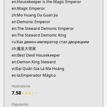
en:Housekeeper is the Magic Emperor
en:Magic Emperor
zh:Mo Huang Da Guan Jia
en:Demonic Emperor
en:The Steward Demonic Emperor
en:The Steward Demonic King
ru:Как демон-император стал дворецким
zh:魔皇大管家
en:Best Devil Housekeeper
en:Demon King Steward
vi:Đại Quản Gia Là Ma Hoàng
es-la:Emperador Mágico
Hodnotenie
7.58
★
★
★
★
★
Popularita