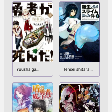
Yuusha ga
Tensei shitara
Shinda!:
Slime Datta Ken
Murabito no Ore
ga Hotta
Otoshiana ni
Yuusha ga
Ochita Kekka.