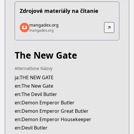
Zdrojové materiály na čítanie
mangadex.org
mangadex.org
mangadex.org
mangadex.org
https://mangadex.org/title/69e218ec-93eb-4025-
The New Gate
Alternatívne Názvy
ja:THE NEW GATE
en:The New Gate
en:The Devil Butler
en:Demon Emperor Butler
en:Demon Emperor Great Butler
en:Demon Emperor Housekeeper
en:Devil Butler