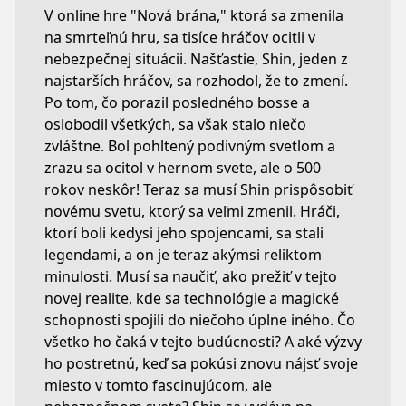
V online hre "Nová brána," ktorá sa zmenila
na smrteľnú hru, sa tisíce hráčov ocitli v
nebezpečnej situácii. Našťastie, Shin, jeden z
najstarších hráčov, sa rozhodol, že to zmení.
Po tom, čo porazil posledného bosse a
oslobodil všetkých, sa však stalo niečo
zvláštne. Bol pohltený podivným svetlom a
zrazu sa ocitol v hernom svete, ale o 500
rokov neskôr! Teraz sa musí Shin prispôsobiť
novému svetu, ktorý sa veľmi zmenil. Hráči,
ktorí boli kedysi jeho spojencami, sa stali
legendami, a on je teraz akýmsi reliktom
minulosti. Musí sa naučiť, ako prežiť v tejto
novej realite, kde sa technológie a magické
schopnosti spojili do niečoho úplne iného. Čo
všetko ho čaká v tejto budúcnosti? A aké výzvy
ho postretnú, keď sa pokúsi znovu nájsť svoje
miesto v tomto fascinujúcom, ale