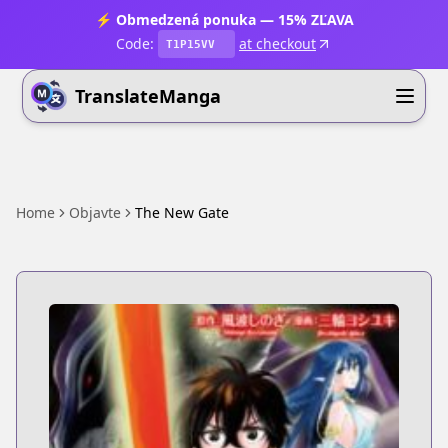
⚡ Obmedzená ponuka — 15% ZĽAVA
Code:
at checkout
T1P15VV
TranslateManga
Home
Objavte
The New Gate