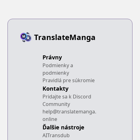
TranslateManga
Právny
Podmienky a
podmienky
Pravidlá pre súkromie
Kontakty
Pridajte sa k Discord
Community
help@translatemanga.
online
Ďalšie nástroje
AITransdub