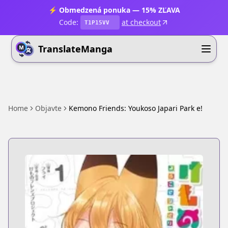
⚡ Obmedzená ponuka — 15% ZĽAVA
Code:
at checkout
T1P15VV
TranslateManga
Home
Objavte
Kemono Friends: Youkoso Japari Park e!