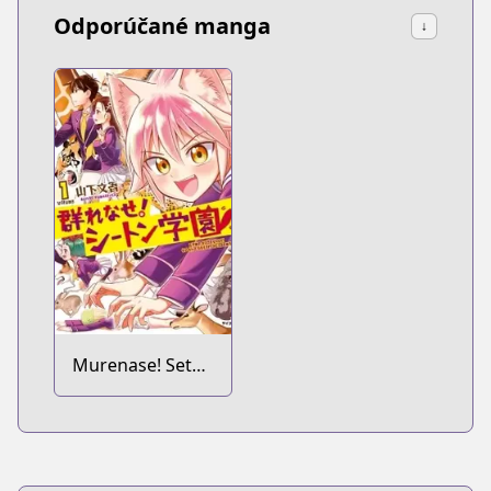
Odporúčané manga
↓
Murenase! Seton
Gakuen