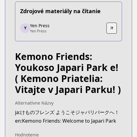
Zdrojové materiály na čítanie
Yen Press
Yen Press
Y
Yen Press
Yen Press
https://yenpress.com/series/kemono-friends
Kemono Friends:
Youkoso Japari Park e!
( Kemono Priatelia:
Vitajte v Japari Parku! )
Alternatívne Názvy
ja:けものフレンズ ようこそジャパリパークへ！
en:Kemono Friends: Welcome to Japari Park
Hodnotenie