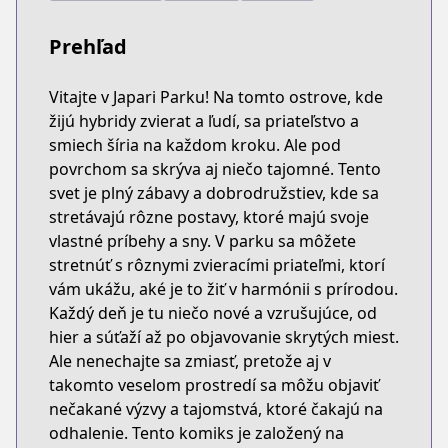
Prehľad
Vitajte v Japari Parku! Na tomto ostrove, kde
žijú hybridy zvierat a ľudí, sa priateľstvo a
smiech šíria na každom kroku. Ale pod
povrchom sa skrýva aj niečo tajomné. Tento
svet je plný zábavy a dobrodružstiev, kde sa
stretávajú rôzne postavy, ktoré majú svoje
vlastné príbehy a sny. V parku sa môžete
stretnúť s rôznymi zvieracími priateľmi, ktorí
vám ukážu, aké je to žiť v harmónii s prírodou.
Každý deň je tu niečo nové a vzrušujúce, od
hier a súťaží až po objavovanie skrytých miest.
Ale nenechajte sa zmiasť, pretože aj v
takomto veselom prostredí sa môžu objaviť
nečakané výzvy a tajomstvá, ktoré čakajú na
odhalenie. Tento komiks je založený na