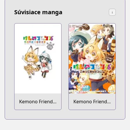
Súvisiace manga
↓
Kemono Friends:
Kemono Friends:
Comic à la Carte
Comic Anthology
- Japari Park-hen
- Japari Man-hen