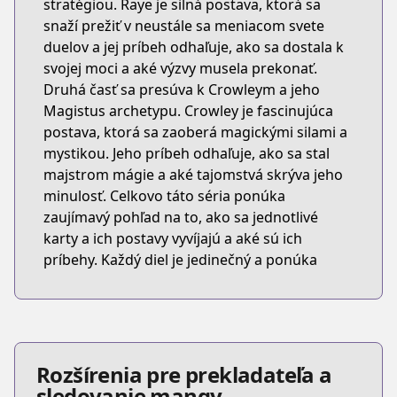
stratégiou. Raye je silná postava, ktorá sa
snaží prežiť v neustále sa meniacom svete
duelov a jej príbeh odhaľuje, ako sa dostala k
svojej moci a aké výzvy musela prekonať.
Druhá časť sa presúva k Crowleym a jeho
Magistus archetypu. Crowley je fascinujúca
postava, ktorá sa zaoberá magickými silami a
mystikou. Jeho príbeh odhaľuje, ako sa stal
majstrom mágie a aké tajomstvá skrýva jeho
minulosť. Celkovo táto séria ponúka
zaujímavý pohľad na to, ako sa jednotlivé
karty a ich postavy vyvíjajú a aké sú ich
príbehy. Každý diel je jedinečný a ponúka
Rozšírenia pre prekladateľa a
sledovanie mangy