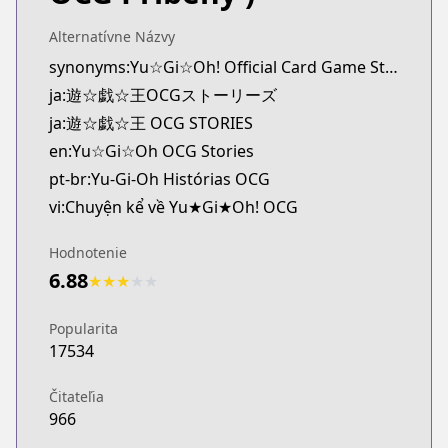
MangaUpdates
https://www.mangaupdates.com/series.html?id=t
Alternatívne Názvy
Book☆Walker
synonyms:Yu☆Gi☆Oh! Official Card Game Stories
Book☆Walker
ja:遊☆戯☆王OCGストーリーズ
https://bookwalker.jp/series/384244/list
ja:遊☆戯☆王 OCG STORIES
en:Yu☆Gi☆Oh OCG Stories
pt-br:Yu-Gi-Oh Histórias OCG
vi:Chuyện kể về Yu★Gi★Oh! OCG
Hodnotenie
6.88
★
★
★
★
★
Popularita
17534
Čitateľia
966