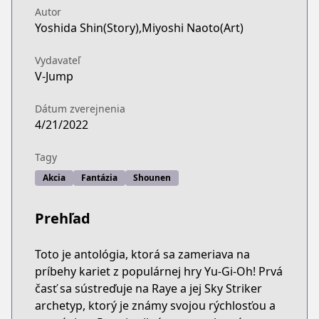
Autor
Yoshida Shin(Story),Miyoshi Naoto(Art)
Vydavateľ
V-Jump
Dátum zverejnenia
4/21/2022
Tagy
Akcia
Fantázia
Shounen
Prehľad
Toto je antológia, ktorá sa zameriava na
príbehy kariet z populárnej hry Yu-Gi-Oh! Prvá
časť sa sústreďuje na Raye a jej Sky Striker
archetyp, ktorý je známy svojou rýchlosťou a