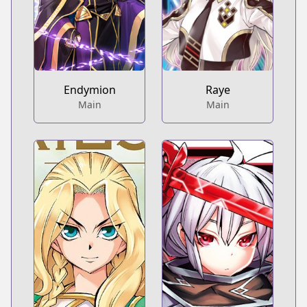
Endymion
Raye
Main
Main