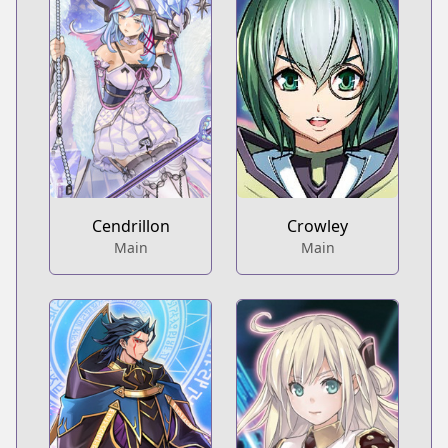
Cendrillon
Crowley
Main
Main