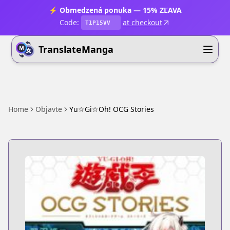
⚡ Obmedzená ponuka — 15% ZĽAVA
Code:
at checkout
T1P15VV
TranslateManga
Home
Objavte
Yu☆Gi☆Oh! OCG Stories