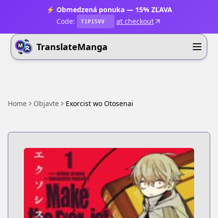
⚡ Obmedzená ponuka — 15% ZĽAVA
Code:
at checkout
T1P15VV
TranslateManga
Home
Objavte
Exorcist wo Otosenai