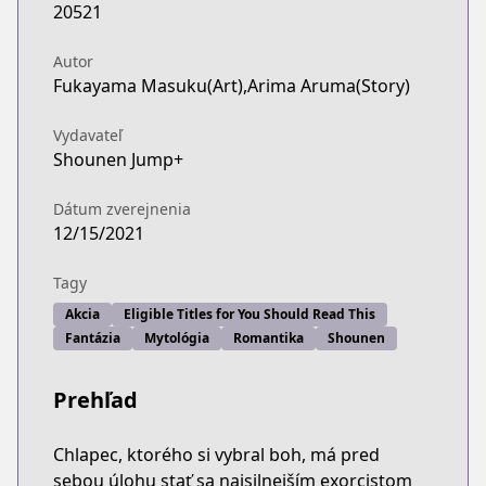
20521
Autor
Fukayama Masuku(Art),Arima Aruma(Story)
Vydavateľ
Shounen Jump+
Dátum zverejnenia
12/15/2021
Tagy
Akcia
Eligible Titles for You Should Read This
Fantázia
Mytológia
Romantika
Shounen
Prehľad
Chlapec, ktorého si vybral boh, má pred
sebou úlohu stať sa najsilnejším exorcistom