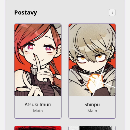
Postavy
↓
Atsuki Imuri
Shinpu
Main
Main