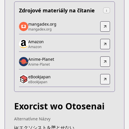
Zdrojové materiály na čítanie
↓
mangadex.org
mangadex.org
mangadex.org
mangadex.org
https://mangadex.org/title/8d2e9520-4127-4bf2-
Amazon
Amazon
Amazon
Amazon
https://www.amazon.co.jp/dp/B0B28TW5YT
Anime-Planet
Anime-Planet
Anime-Planet
Anime-Planet
eBookJapan
https://www.anime-planet.com/manga/make-the-exo
eBookJapan
eBookJapan
eBookJapan
https://ebookjapan.yahoo.co.jp/books/697971
Exorcist wo Otosenai
Official Raw
Official Raw
https://shonenjumpplus.com/episode/326975449
Alternatívne Názvy
Kitsu
ja:エクソシストを堕とせない