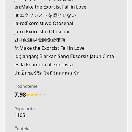
Kitsu
en:Make the Exorcist Fall in Love
https://kitsu.app/manga/62524
ja:エクソシストを堕とせない
MangaUpdates
ja-ro:Exorcist wo Otosenai
MangaUpdates
ja-ro:Exorcist o Otosenai
https://www.mangaupdates.com/series.html?id=1
Book☆Walker
zh-hk:讓驅魔師免於墮落
Book☆Walker
fr:Make the Exorcist Fall in Love
https://bookwalker.jp/series/351107/list
id:(Jangan) Biarkan Sang Eksorsis Jatuh Cinta
Official English
es-la:Enamora al exorcista
Official English
th:เอ็กซอร์ซิส ไม่มีวันตกหลุมรัก
https://mangaplus.shueisha.co.jp/titles/100198
Hodnotenie
7.98
★
★
★
★
★
Popularita
1105
Čitateľia