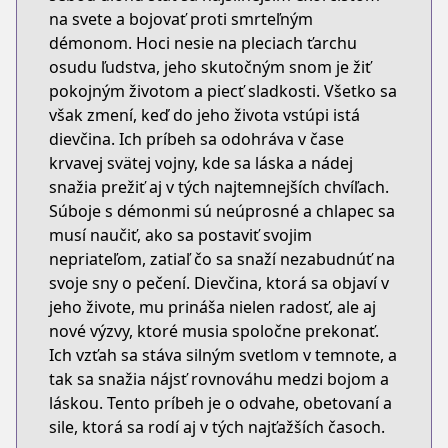
na svete a bojovať proti smrteľným
démonom. Hoci nesie na pleciach ťarchu
osudu ľudstva, jeho skutočným snom je žiť
pokojným životom a piecť sladkosti. Všetko sa
však zmení, keď do jeho života vstúpi istá
dievčina. Ich príbeh sa odohráva v čase
krvavej svätej vojny, kde sa láska a nádej
snažia prežiť aj v tých najtemnejších chvíľach.
Súboje s démonmi sú neúprosné a chlapec sa
musí naučiť, ako sa postaviť svojim
nepriateľom, zatiaľ čo sa snaží nezabudnúť na
svoje sny o pečení. Dievčina, ktorá sa objaví v
jeho živote, mu prináša nielen radosť, ale aj
nové výzvy, ktoré musia spoločne prekonať.
Ich vzťah sa stáva silným svetlom v temnote, a
tak sa snažia nájsť rovnováhu medzi bojom a
láskou. Tento príbeh je o odvahe, obetovaní a
sile, ktorá sa rodí aj v tých najťažších časoch.