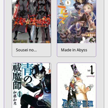
Sousei no
Made in Abyss
Onmyouji