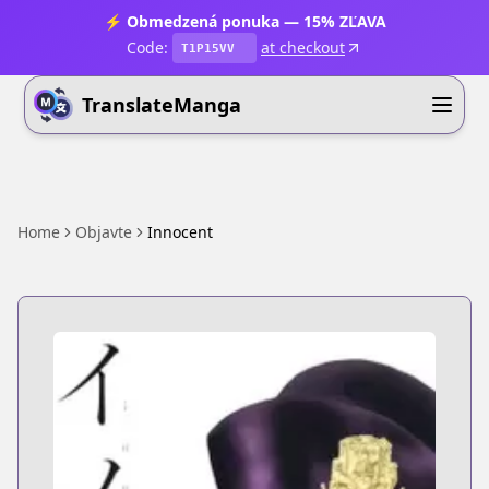
⚡ Obmedzená ponuka — 15% ZĽAVA
Code:
at checkout
T1P15VV
TranslateManga
Home
Objavte
Innocent