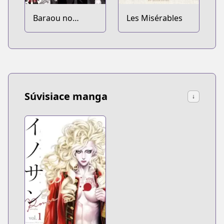
Baraou no
Les Misérables
Souretsu
Súvisiace manga
↓