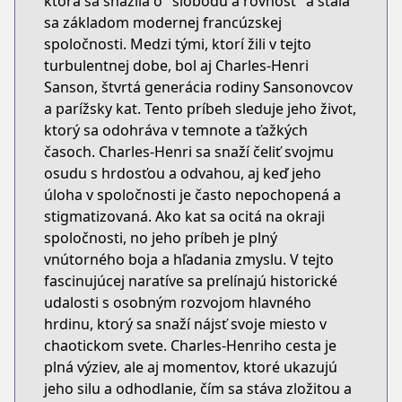
ktorá sa snažila o "slobodu a rovnosť" a stala
sa základom modernej francúzskej
spoločnosti. Medzi tými, ktorí žili v tejto
turbulentnej dobe, bol aj Charles-Henri
Sanson, štvrtá generácia rodiny Sansonovcov
a parížsky kat. Tento príbeh sleduje jeho život,
ktorý sa odohráva v temnote a ťažkých
časoch. Charles-Henri sa snaží čeliť svojmu
osudu s hrdosťou a odvahou, aj keď jeho
úloha v spoločnosti je často nepochopená a
stigmatizovaná. Ako kat sa ocitá na okraji
spoločnosti, no jeho príbeh je plný
vnútorného boja a hľadania zmyslu. V tejto
fascinujúcej naratíve sa prelínajú historické
udalosti s osobným rozvojom hlavného
hrdinu, ktorý sa snaží nájsť svoje miesto v
chaotickom svete. Charles-Henriho cesta je
plná výziev, ale aj momentov, ktoré ukazujú
jeho silu a odhodlanie, čím sa stáva zložitou a