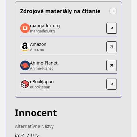
Zdrojové materiály na čítanie
↓
mangadex.org
mangadex.org
mangadex.org
mangadex.org
https://mangadex.org/title/fa85b2aa-370c-41c5-9
Amazon
Amazon
Amazon
Amazon
https://www.amazon.co.jp/dp/B075712LX3
Anime-Planet
Anime-Planet
Anime-Planet
Anime-Planet
eBookJapan
https://www.anime-planet.com/manga/innocent
eBookJapan
eBookJapan
eBookJapan
https://ebookjapan.yahoo.co.jp/books/236542/
Innocent
Official Raw
Official Raw
https://youngjump.jp/innocent/
Alternatívne Názvy
Kitsu
ja:イノサン