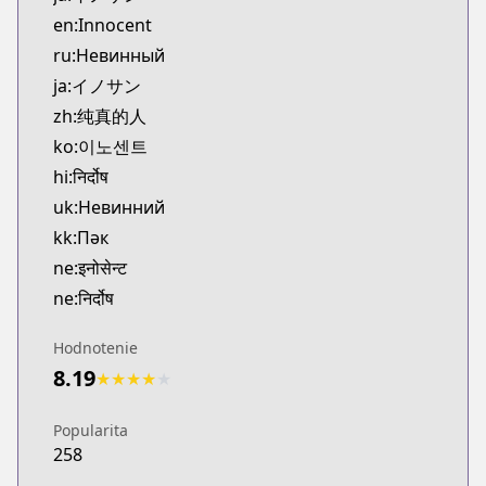
Kitsu
en:Innocent
https://kitsu.app/manga/25489
ru:Невинный
CDJapan
ja:イノサン
CDJapan
zh:纯真的人
https://www.anime-planet.com/manga/https://ww
MangaUpdates
ko:이노센트
MangaUpdates
hi:निर्दोष
https://www.mangaupdates.com/series.html?id=9
uk:Невинний
Book☆Walker
kk:Пәк
Book☆Walker
ne:इनोसेन्ट
https://bookwalker.jp/series/16067/list
ne:निर्दोष
Official English
Official English
Hodnotenie
https://www.darkhorse.com/Books/3007-204/Inn
8.19
★
★
★
★
★
Popularita
258