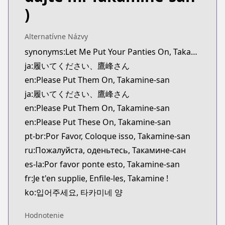
Kitsu
)
https://kitsu.app/manga/55168
CDJapan
Alternatívne Názvy
CDJapan
synonyms:Let Me Put Your Panties On, Takamine-san,Please Put These On, Takamine-san
https://www.anime-planet.com/manga/https://ww
ja:履いてください、鷹峰さん
MangaUpdates
MangaUpdates
en:Please Put Them On, Takamine-san
https://www.mangaupdates.com/series.html?id=m
ja:履いてください、鷹峰さん
Book☆Walker
en:Please Put Them On, Takamine-san
Book☆Walker
en:Please Put These On, Takamine-san
https://bookwalker.jp/series/219013
pt-br:Por Favor, Coloque isso, Takamine-san
Official English
ru:Пожалуйста, оденьтесь, Такамине-сан
Official English
https://global.manga-up.com/manga/421
es-la:Por favor ponte esto, Takamine-san
fr:Je t'en supplie, Enfile-les, Takamine !
ko:입어주세요, 타카미네 양
Hodnotenie