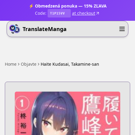
⚡ Obmedzená ponuka — 15% ZĽAVA
Code:
at checkout
T1P15VV
TranslateManga
Home
Objavte
Haite Kudasai, Takamine-san