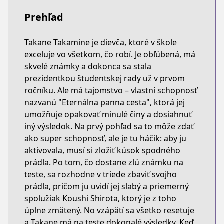
Prehľad
Takane Takamine je dievča, ktoré v škole
exceluje vo všetkom, čo robí. Je obľúbená, má
skvelé známky a dokonca sa stala
prezidentkou študentskej rady už v prvom
ročníku. Ale má tajomstvo – vlastní schopnosť
nazvanú "Eternálna panna cesta", ktorá jej
umožňuje opakovať minulé činy a dosiahnuť
iný výsledok. Na prvý pohľad sa to môže zdať
ako super schopnosť, ale je tu háčik: aby ju
aktivovala, musí si zložiť kúsok spodného
prádla. Po tom, čo dostane zlú známku na
teste, sa rozhodne v triede zbaviť svojho
prádla, pričom ju uvidí jej slabý a priemerný
spolužiak Koushi Shirota, ktorý je z toho
úplne zmätený. No vzápätí sa všetko resetuje
a Takane má na teste dokonalé výsledky. Keď