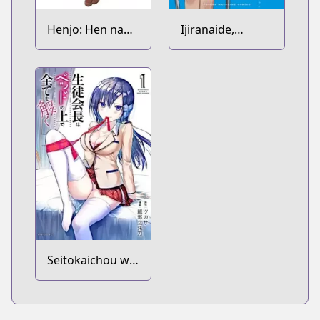
Henjo: Hen na
Ijiranaide,
Joshikousei
Nagatoro-san
Amaguri Senko
Seitokaichou wa
Bed no Ue de
Subete wo
Hodoku