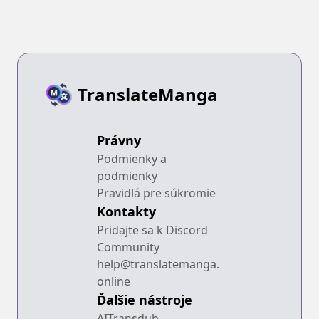
TranslateManga
Právny
Podmienky a
podmienky
Pravidlá pre súkromie
Kontakty
Pridajte sa k Discord
Community
help@translatemanga.
online
Ďalšie nástroje
AITransdub