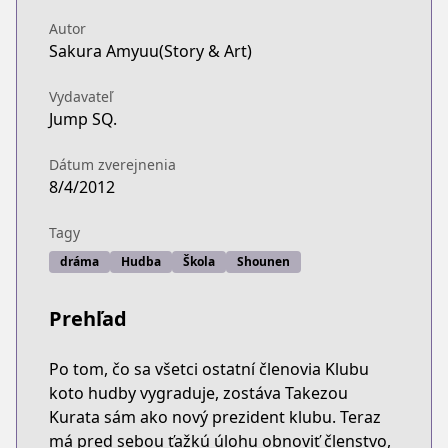
Autor
Sakura Amyuu(Story & Art)
Vydavateľ
Jump SQ.
Dátum zverejnenia
8/4/2012
Tagy
dráma
Hudba
Škola
Shounen
Prehľad
Po tom, čo sa všetci ostatní členovia Klubu
koto hudby vygraduje, zostáva Takezou
Kurata sám ako nový prezident klubu. Teraz
má pred sebou ťažkú úlohu obnoviť členstvo,