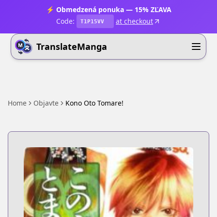
⚡ Obmedzená ponuka — 15% ZĽAVA
Code:
at checkout
T1P15VV
TranslateManga
Home
Objavte
Kono Oto Tomare!