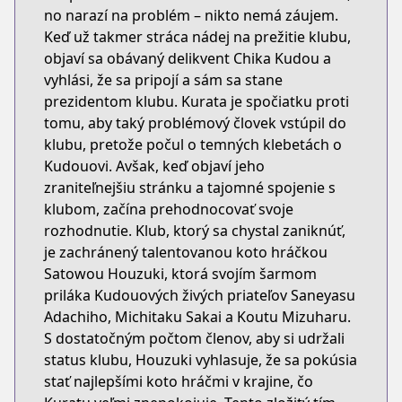
no narazí na problém – nikto nemá záujem.
Keď už takmer stráca nádej na prežitie klubu,
objaví sa obávaný delikvent Chika Kudou a
vyhlási, že sa pripojí a sám sa stane
prezidentom klubu. Kurata je spočiatku proti
tomu, aby taký problémový človek vstúpil do
klubu, pretože počul o temných klebetách o
Kudouovi. Avšak, keď objaví jeho
zraniteľnejšiu stránku a tajomné spojenie s
klubom, začína prehodnocovať svoje
rozhodnutie. Klub, ktorý sa chystal zaniknúť,
je zachránený talentovanou koto hráčkou
Satowou Houzuki, ktorá svojím šarmom
priláka Kudouových živých priateľov Saneyasu
Adachiho, Michitaku Sakai a Koutu Mizuharu.
S dostatočným počtom členov, aby si udržali
status klubu, Houzuki vyhlasuje, že sa pokúsia
stať najlepšími koto hráčmi v krajine, čo