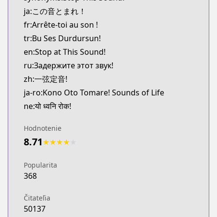
Kitsu
ja:この音とまれ！
https://kitsu.app/manga/319
fr:Arrête-toi au son !
MangaUpdates
tr:Bu Ses Durdursun!
MangaUpdates
en:Stop at This Sound!
https://www.mangaupdates.com/series.html?id=8
Book☆Walker
ru:Задержите этот звук!
Book☆Walker
zh:一弦定音!
https://bookwalker.jp/series/13771/list
ja-ro:Kono Oto Tomare! Sounds of Life
Shonen Jump Plus
ne:यो ध्वनि रोक!
Shonen Jump Plus
https://shonenjumpplus.com/episode/139320164
Hodnotenie
Official Site
8.71
★
★
★
★
★
Official Site
https://www.akata.fr/publications/sounds-life-t1
Popularita
Official Site
368
Official Site
http://jumpsq.shueisha.co.jp/rensai/konoototoma
Čitateľia
50137