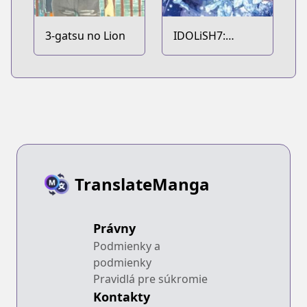
3-gatsu no Lion
IDOLiSH7:
Re:member
TranslateManga
Právny
Podmienky a
podmienky
Pravidlá pre súkromie
Kontakty