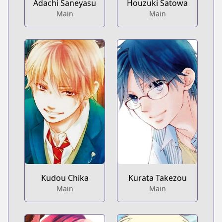
Houzuki Satowa
Adachi Saneyasu
Main
Main
Kudou Chika
Kurata Takezou
Main
Main