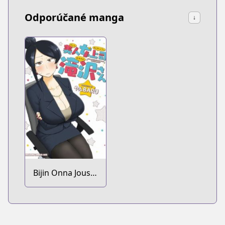
Odporúčané manga
↓
Bijin Onna Joushi
Takizawa-san