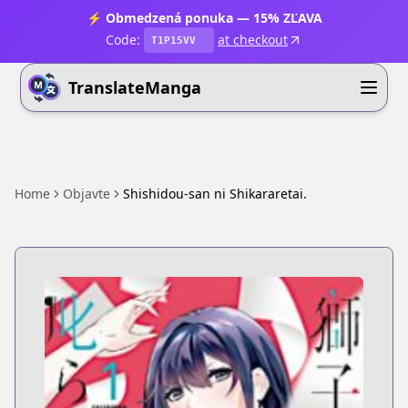
⚡ Obmedzená ponuka — 15% ZĽAVA
Code:
at checkout
T1P15VV
TranslateManga
Home
Objavte
Shishidou-san ni Shikararetai.