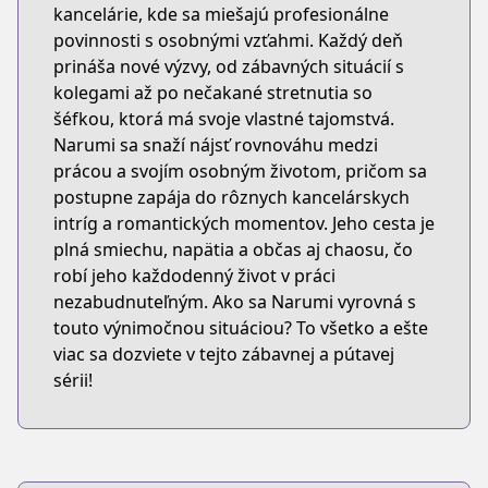
kancelárie, kde sa miešajú profesionálne
povinnosti s osobnými vzťahmi. Každý deň
prináša nové výzvy, od zábavných situácií s
kolegami až po nečakané stretnutia so
šéfkou, ktorá má svoje vlastné tajomstvá.
Narumi sa snaží nájsť rovnováhu medzi
prácou a svojím osobným životom, pričom sa
postupne zapája do rôznych kancelárskych
intríg a romantických momentov. Jeho cesta je
plná smiechu, napätia a občas aj chaosu, čo
robí jeho každodenný život v práci
nezabudnuteľným. Ako sa Narumi vyrovná s
touto výnimočnou situáciou? To všetko a ešte
viac sa dozviete v tejto zábavnej a pútavej
sérii!