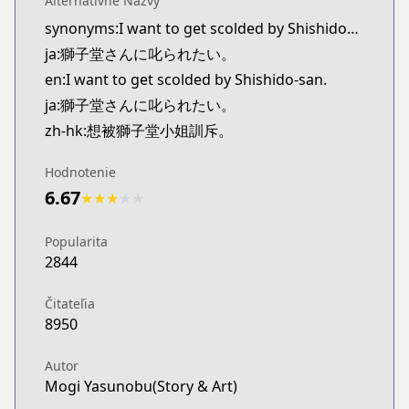
Alternatívne Názvy
synonyms:I want to get scolded by Shishidou-san.
ja:獅子堂さんに叱られたい。
en:I want to get scolded by Shishido-san.
ja:獅子堂さんに叱られたい。
zh-hk:想被獅子堂小姐訓斥。
Hodnotenie
6.67
★
★
★
★
★
Popularita
2844
Čitateľia
8950
Autor
Mogi Yasunobu(Story & Art)