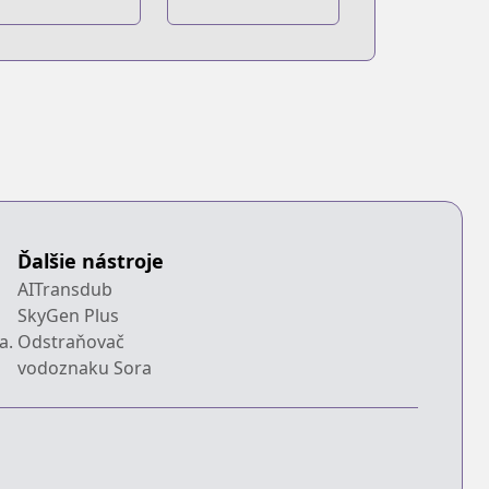
no Blues
Ďalšie nástroje
AITransdub
SkyGen Plus
a.
Odstraňovač
vodoznaku Sora