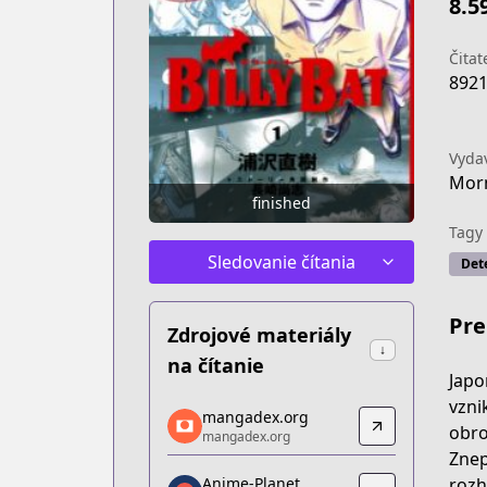
8.5
Čitat
892
Vyda
Mor
finished
Tagy
Sledovanie čítania
Det
Pre
Zdrojové materiály
↓
na čítanie
Japo
vzni
mangadex.org
mangadex.org
obro
mangadex.org
mangadex.org
Znep
https://mangadex.org/title/e5357466
rozh
Anime-Planet