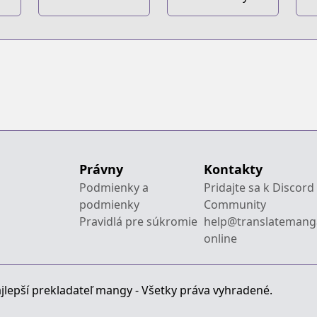
Endless World!
Boys
Právny
Kontakty
Podmienky a
Pridajte sa k Discord
podmienky
Community
Pravidlá pre súkromie
help@translatemang
online
jlepší prekladateľ mangy - Všetky práva vyhradené.