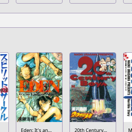
Eden: It's an
20th Century
M