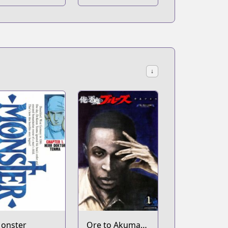
↓
onster
Ore to Akuma