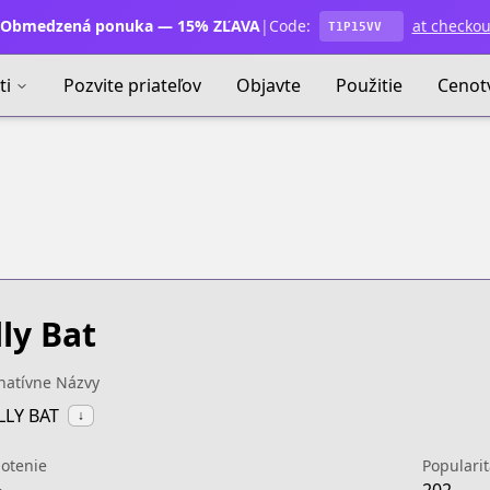
Obmedzená ponuka — 15% ZĽAVA
|
Code:
at checkou
T1P15VV
ti
Pozvite priateľov
Objavte
Použitie
Cenot
lly Bat
natívne Názvy
ILLY BAT
↓
otenie
Popularit