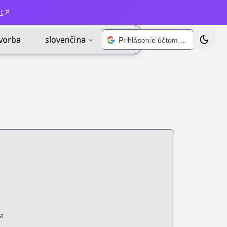
t
vorba
slovenčina
Prihlásenie účtom Google
Zmeniť 
a