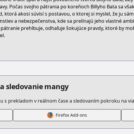
avy. Počas svojho pátrania po koreňoch Billyho Bata sa však
, ktorá akosi súvisí s postavou, o ktorej si myslel, že ju sám v
illy-bat
mstiev a nebezpečenstva, kde sa prelínajú jeho vlastné ambí
 pátranie prehlbuje, odhaľuje šokujúce pravdy, ktoré by mohl
el.
754496884116425
a a sledovanie mangy
u s prekladom v reálnom čase a sledovaním pokroku na via
.html?id=hsntzfe
Firefox Add-ons
t