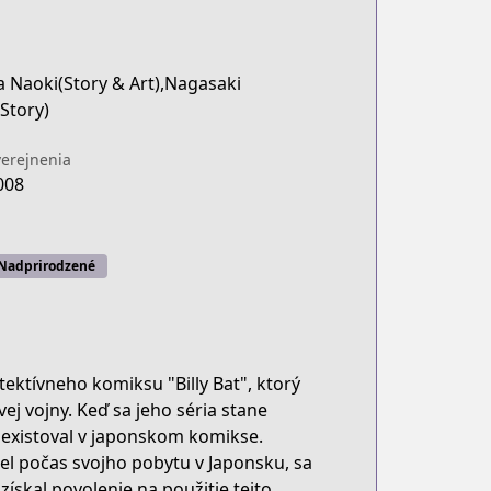
 Naoki(Story & Art),Nagasaki
Story)
erejnenia
008
Nadprirodzené
ktívneho komiksu "Billy Bat", ktorý
ej vojny. Keď sa jeho séria stane
ž existoval v japonskom komikse.
l počas svojho pobytu v Japonsku, sa
získal povolenie na použitie tejto