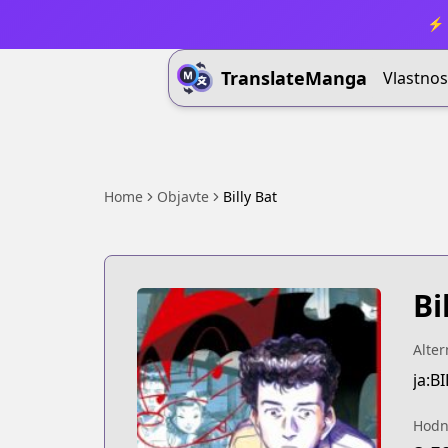
⚡ 
TranslateManga
Vlastnos
Home
Objavte
Billy Bat
Bi
Alter
ja:B
Hodn