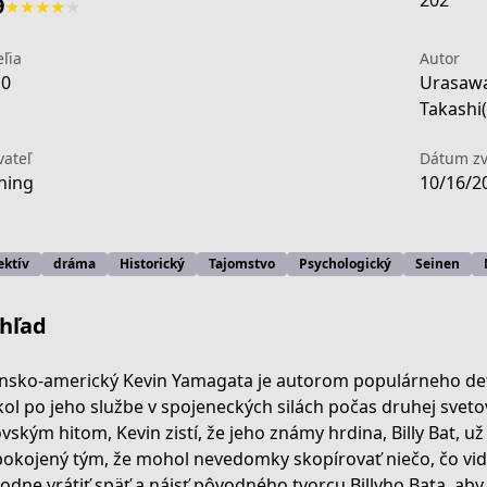
202
9
★
★
★
★
★
eľia
Autor
10
Urasawa
Takashi(
vateľ
Dátum zv
ning
10/16/2
ektív
dráma
Historický
Tajomstvo
Psychologický
Seinen
hľad
nsko-americký Kevin Yamagata je autorom populárneho dete
kol po jeho službe v spojeneckých silách počas druhej svetov
vským hitom, Kevin zistí, že jeho známy hrdina, Billy Bat, u
okojený tým, že mohol nevedomky skopírovať niečo, čo vide
-c8a2-4259-9b02-2580185bd2bb?page=1
odne vrátiť späť a nájsť pôvodného tvorcu Billyho Bata, aby 