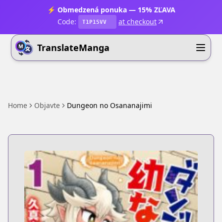
⚡ Obmedzená ponuka — 15% ZĽAVA
Code:
at checkout
T1P15VV
TranslateManga
Home
Objavte
Dungeon no Osananajimi