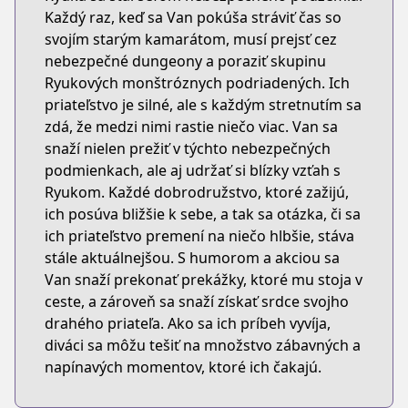
Každý raz, keď sa Van pokúša stráviť čas so
svojím starým kamarátom, musí prejsť cez
nebezpečné dungeony a poraziť skupinu
Ryukových monštróznych podriadených. Ich
priateľstvo je silné, ale s každým stretnutím sa
zdá, že medzi nimi rastie niečo viac. Van sa
snaží nielen prežiť v týchto nebezpečných
podmienkach, ale aj udržať si blízky vzťah s
Ryukom. Každé dobrodružstvo, ktoré zažijú,
ich posúva bližšie k sebe, a tak sa otázka, či sa
ich priateľstvo premení na niečo hlbšie, stáva
stále aktuálnejšou. S humorom a akciou sa
Van snaží prekonať prekážky, ktoré mu stoja v
ceste, a zároveň sa snaží získať srdce svojho
drahého priateľa. Ako sa ich príbeh vyvíja,
diváci sa môžu tešiť na množstvo zábavných a
napínavých momentov, ktoré ich čakajú.