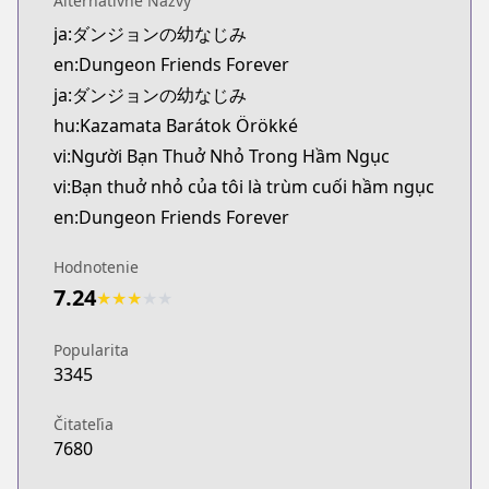
Alternatívne Názvy
Official Raw
ja:ダンジョンの幼なじみ
https://comic-walker.com/detail/KC_003765_S?epis
en:Dungeon Friends Forever
Kitsu
Kitsu
ja:ダンジョンの幼なじみ
https://kitsu.app/manga/63761
hu:Kazamata Barátok Örökké
CDJapan
vi:Người Bạn Thuở Nhỏ Trong Hầm Ngục
CDJapan
vi:Bạn thuở nhỏ của tôi là trùm cuối hầm ngục
https://www.anime-planet.com/manga/https://ww
en:Dungeon Friends Forever
MangaUpdates
MangaUpdates
Hodnotenie
https://www.mangaupdates.com/series.html?id=
7.24
★
★
★
★
★
Book☆Walker
Book☆Walker
Popularita
https://bookwalker.jp/series/361295/list
3345
Official English
Official English
Čitateľia
https://sevenseasentertainment.com/series/dunge
7680