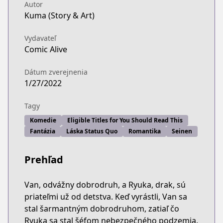
Autor
Kuma (Story & Art)
Vydavateľ
Comic Alive
Dátum zverejnenia
1/27/2022
Tagy
Komedie
Eligible Titles for You Should Read This
Fantázia
Láska Status Quo
Romantika
Seinen
Prehľad
Van, odvážny dobrodruh, a Ryuka, drak, sú
priateľmi už od detstva. Keď vyrástli, Van sa
stal šarmantným dobrodruhom, zatiaľ čo
Ryuka sa stal šéfom nebezpečného podzemia.