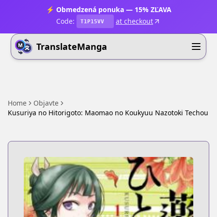
⚡ Obmedzená ponuka — 15% ZĽAVA
Code:
at checkout
T1P15VV
TranslateManga
Home
Objavte
Kusuriya no Hitorigoto: Maomao no Koukyuu Nazotoki Techou