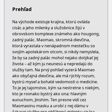
Prehľad
Na východe existuje krajina, ktorú ovláda
cisár, a jeho milenky a služobnice žijú v
obrovskom komplexe známeho ako hougong,
zadný palác. Maomao, skromná dievčina,
ktorá vyrastala v nenápadnom mestečku so
svojím apotekárom otcom, si nikdy nemyslela,
že by sa zadný palác mohol nejako dotýkať jej
života – až kým ju neunesú a nepredajú do
služby tam. Na prvý pohľad vyzerá Maomao
ako obyčajná dievčina, ale má rýchly rozum,
bystrú myseľ a bohaté vedomosti o medicíne.
To je jej tajomstvo, kým sa nestretne s niekým,
kto je rovnako bystrý ako ona: hlavným
eunuchom, Jinshim. Ten presne vidí cez
Maomaoinu masku a urobí z nej dámu v
čakacej službe pre obľúbenú milenku cisára...