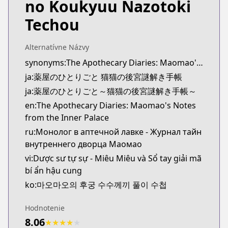
no Koukyuu Nazotoki
MangaUpdates
MangaUpdates
Techou
https://www.mangaupdates.com/series.html?id=u
novelUpdates
Alternatívne Názvy
novelUpdates
synonyms:The Apothecary Diaries: Maomao's Notes from the Inner Palace
https://www.novelupdates.com/series/kusuriya-no
ja:薬屋のひとりごと 猫猫の後宮謎解き手帳
Book☆Walker
Book☆Walker
ja:薬屋のひとりごと～猫猫の後宮謎解き手帳～
https://bookwalker.jp/series/149254/list
en:The Apothecary Diaries: Maomao's Notes
from the Inner Palace
ru:Монолог в аптечной лавке - Журнал тайн
внутреннего дворца Маомао
vi:Dược sư tự sự - Miêu Miêu và Sổ tay giải mã
bí ẩn hậu cung
ko:마오마오의 후궁 수수께끼 풀이 수첩
Hodnotenie
8.06
★
★
★
★
★