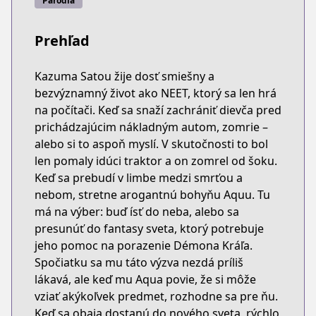
Paródia
Prehľad
Kazuma Satou žije dosť smiešny a
bezvýznamný život ako NEET, ktorý sa len hrá
na počítači. Keď sa snaží zachrániť dievča pred
prichádzajúcim nákladným autom, zomrie –
alebo si to aspoň myslí. V skutočnosti to bol
len pomaly idúci traktor a on zomrel od šoku.
Keď sa prebudí v limbe medzi smrťou a
nebom, stretne arogantnú bohyňu Aquu. Tu
má na výber: buď ísť do neba, alebo sa
presunúť do fantasy sveta, ktorý potrebuje
jeho pomoc na porazenie Démona Kráľa.
Spočiatku sa mu táto výzva nezdá príliš
lákavá, ale keď mu Aqua povie, že si môže
vziať akýkoľvek predmet, rozhodne sa pre ňu.
Keď sa obaja dostanú do nového sveta, rýchlo