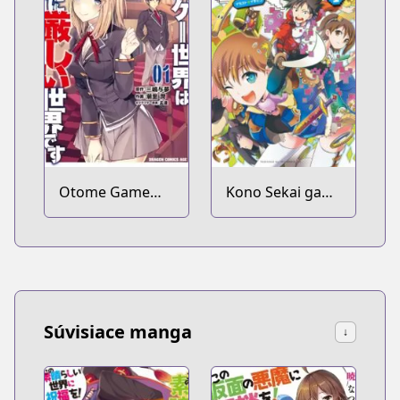
Yuusha ga
Ochita Kekka.
Otome Game
Kono Sekai ga
Sekai wa Mob ni
Game da to Ore
Kibishii Sekai
dake ga Shitteiru
desu
Súvisiace manga
↓