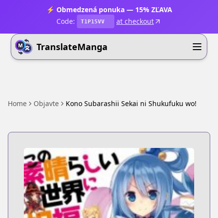
⚡ Obmedzená ponuka — 15% ZĽAVA
Code:
at checkout
T1P15VV
TranslateManga
Home
Objavte
Kono Subarashii Sekai ni Shukufuku wo!