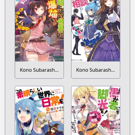
Kono Subarashii
Kono Subarashii
Sekai ni
Sekai ni
Shukufuku wo!
Shukufuku wo!
Spin-off: Kono
Spin-off: Kono
Subarashii Sekai
Kamen no
ni Bakuen wo!
Akuma ni
Soudan wo!