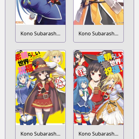
Kono Subarashii
Kono Subarashii
Sekai ni Nichijou
Sekai ni
wo!
Shukufuku wo!
Extra: Ano
Orokamono ni
mo Kyakkou wo!
Kono Subarashii
Kono Subarashii