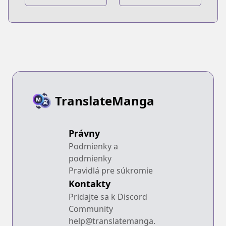
Sekai ni
Sekai ni
Shukufuku wo!
Shukufuku wo!
Megumin
Megumin
Anthology
Anthology Aka
TranslateManga
Právny
Podmienky a
podmienky
Pravidlá pre súkromie
Kontakty
Pridajte sa k Discord
Community
help@translatemanga.