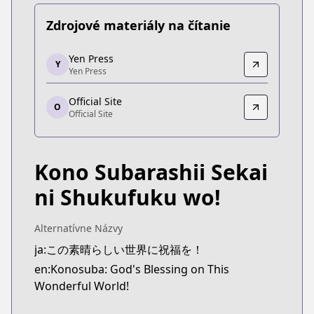
Zdrojové materiály na čítanie
Yen Press
Yen Press
Y
Yen Press
Yen Press
https://yenpress.com/series/konosuba-light-novel
Official Site
Official Site
O
Official Site
Official Site
https://sneakerbunko.jp/konosuba/
Kono Subarashii Sekai
ni Shukufuku wo!
Alternatívne Názvy
ja:この素晴らしい世界に祝福を！
en:Konosuba: God's Blessing on This
Wonderful World!