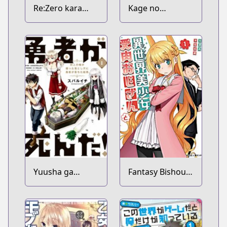
Re:Zero kara
Kage no
Hajimeru Isekai
Jitsuryokusha ni
Seikatsu
Naritakute!
Yuusha ga
Fantasy Bishoujo
Shinda!:
Juniku Ojisan to
Murabito no Ore
ga Hotta
Otoshiana ni