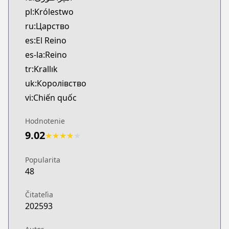
pl:Królestwo
ru:Царство
es:El Reino
es-la:Reino
tr:Krallık
uk:Королівство
vi:Chiến quốc
Hodnotenie
9.02
★
★
★
★
★
Popularita
48
Čitateľia
202593