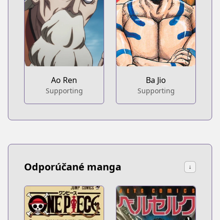
Ao Ren
Ba Jio
Supporting
Supporting
Odporúčané manga
↓