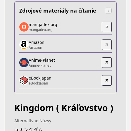
Zdrojové materiály na čítanie
↓
mangadex.org
mangadex.org
mangadex.org
mangadex.org
https://mangadex.org/title/077a3fed-1634-424f-b
Amazon
Amazon
Amazon
Amazon
https://www.amazon.co.jp/dp/B07GX5ZWRX
Anime-Planet
Anime-Planet
Anime-Planet
Anime-Planet
eBookJapan
https://www.anime-planet.com/manga/kingdom
eBookJapan
eBookJapan
eBookJapan
https://ebookjapan.yahoo.co.jp/books/132898
Kingdom
( Kráľovstvo )
Official Raw
Official Raw
https://youngjump.jp/kingdom
Alternatívne Názvy
Kitsu
ja:キングダム