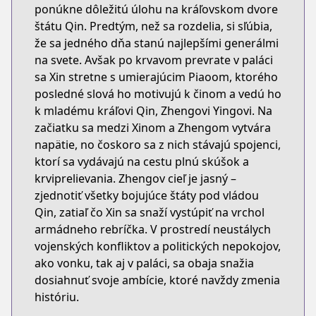
ponúkne dôležitú úlohu na kráľovskom dvore
štátu Qin. Predtým, než sa rozdelia, si sľúbia,
že sa jedného dňa stanú najlepšími generálmi
na svete. Avšak po krvavom prevrate v paláci
sa Xin stretne s umierajúcim Piaoom, ktorého
posledné slová ho motivujú k činom a vedú ho
k mladému kráľovi Qin, Zhengovi Yingovi. Na
začiatku sa medzi Xinom a Zhengom vytvára
napätie, no čoskoro sa z nich stávajú spojenci,
ktorí sa vydávajú na cestu plnú skúšok a
krviprelievania. Zhengov cieľ je jasný –
zjednotiť všetky bojujúce štáty pod vládou
Qin, zatiaľ čo Xin sa snaží vystúpiť na vrchol
armádneho rebríčka. V prostredí neustálych
vojenských konfliktov a politických nepokojov,
ako vonku, tak aj v paláci, sa obaja snažia
dosiahnuť svoje ambície, ktoré navždy zmenia
históriu.