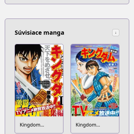
Súvisiace manga
↓
Kingdom
Kingdom
Soushuuhen
Bangai-hen