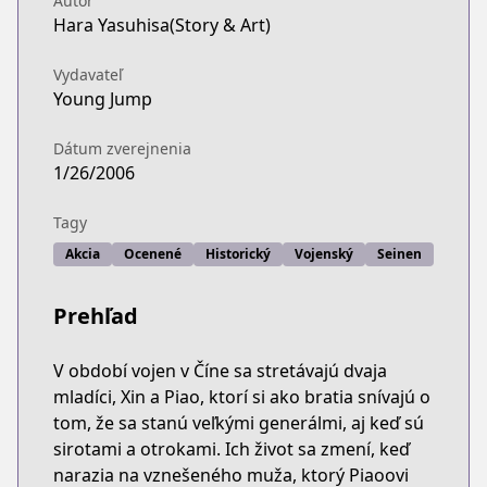
Autor
Hara Yasuhisa(Story & Art)
Vydavateľ
Young Jump
Dátum zverejnenia
1/26/2006
Tagy
Akcia
Ocenené
Historický
Vojenský
Seinen
Prehľad
V období vojen v Číne sa stretávajú dvaja
mladíci, Xin a Piao, ktorí si ako bratia snívajú o
tom, že sa stanú veľkými generálmi, aj keď sú
sirotami a otrokami. Ich život sa zmení, keď
narazia na vznešeného muža, ktorý Piaoovi