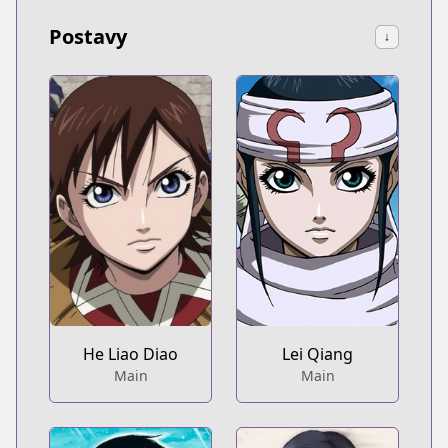
Postavy
↓
He Liao Diao
Lei Qiang
Main
Main