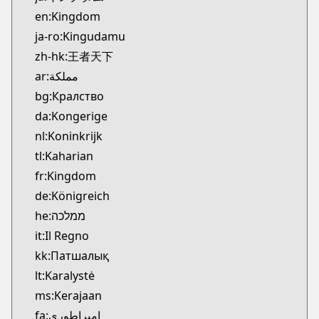
Kitsu
en:Kingdom
https://kitsu.app/manga/3480
ja-ro:Kingudamu
CDJapan
zh-hk:王者天下
CDJapan
ar:مملكة
https://www.anime-planet.com/manga/https://ww
MangaUpdates
bg:Кралство
MangaUpdates
da:Kongerige
https://www.mangaupdates.com/series.html?id=1
nl:Koninkrijk
Book☆Walker
tl:Kaharian
Book☆Walker
fr:Kingdom
https://bookwalker.jp/series/12466
de:Königreich
Official Site
Official Site
he:ממלכה
https://www.meian-editions.fr/meian/licence/kin
it:Il Regno
kk:Патшалық
lt:Karalystė
ms:Kerajaan
fa:امپراطوری