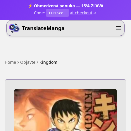
⚡ Obmedzená ponuka — 15% ZĽAVA
Code:
at checkout
T1P15VV
TranslateManga
Home
Objavte
Kingdom