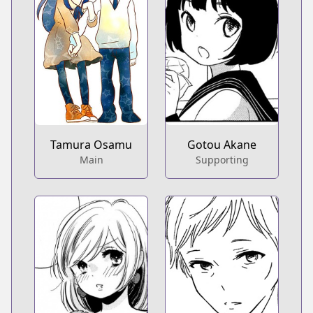
Tamura Osamu
Gotou Akane
Main
Supporting