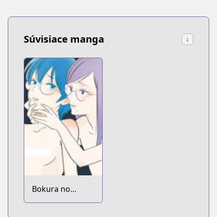
Súvisiace manga
↓
Bokura no
Hentai dj - Boku
Tabun Hentai