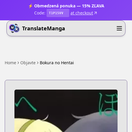
⚡ Obmedzená ponuka — 15% ZĽAVA
Code:
at checkout
T1P15VV
TranslateManga
Home
Objavte
Bokura no Hentai