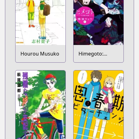
Hourou Musuko
Himegoto:
Juukyuusai no
Seifuku