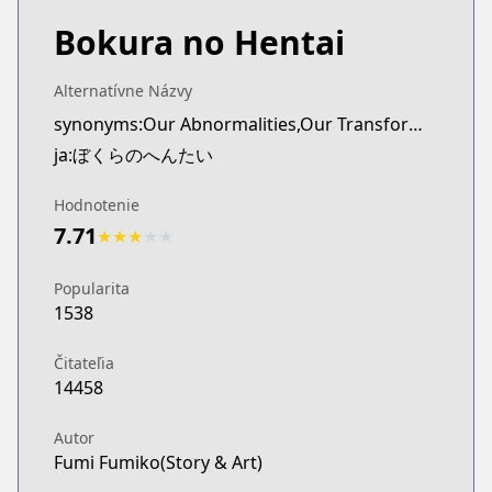
Bokura no Hentai
Alternatívne Názvy
synonyms:Our Abnormalities,Our Transformations
ja:ぼくらのへんたい
Hodnotenie
7.71
★
★
★
★
★
Popularita
1538
Čitateľia
14458
Autor
Fumi Fumiko(Story & Art)