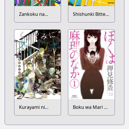
Zankoku na
Shishunki Bitter
Kami ga Shihai
Change
suru
Kurayami ni
Boku wa Mari no
Strobe
Naka