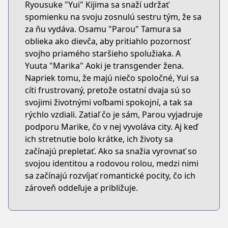
Ryousuke "Yui" Kijima sa snaží udržať
spomienku na svoju zosnulú sestru tým, že sa
za ňu vydáva. Osamu "Parou" Tamura sa
oblieka ako dievča, aby pritiahlo pozornosť
svojho priamého staršieho spolužiaka. A
Yuuta "Marika" Aoki je transgender žena.
Napriek tomu, že majú niečo spoločné, Yui sa
cíti frustrovaný, pretože ostatní dvaja sú so
svojimi životnými voľbami spokojní, a tak sa
rýchlo vzdiali. Zatiaľ čo je sám, Parou vyjadruje
podporu Marike, čo v nej vyvoláva city. Aj keď
ich stretnutie bolo krátke, ich životy sa
začínajú prepletať. Ako sa snažia vyrovnať so
svojou identitou a rodovou rolou, medzi nimi
sa začínajú rozvíjať romantické pocity, čo ich
zároveň oddeľuje a približuje.