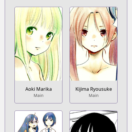
Aoki Marika
Kijima Ryousuke
Main
Main