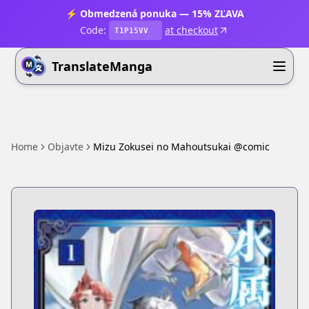
⚡ Obmedzená ponuka — 15% ZĽAVA
Code:
at checkout
T1P15VV
TranslateManga
Home
Objavte
Mizu Zokusei no Mahoutsukai @comic