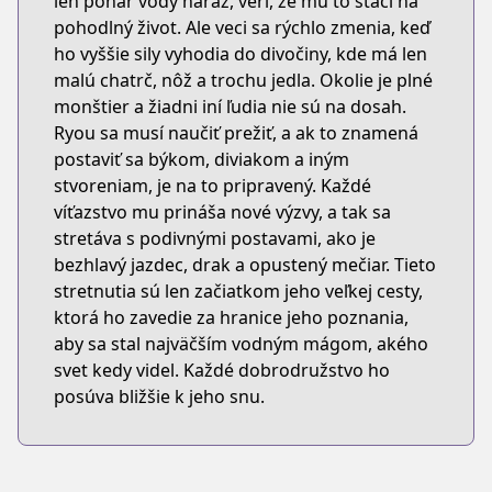
len pohár vody naraz, verí, že mu to stačí na
pohodlný život. Ale veci sa rýchlo zmenia, keď
ho vyššie sily vyhodia do divočiny, kde má len
malú chatrč, nôž a trochu jedla. Okolie je plné
monštier a žiadni iní ľudia nie sú na dosah.
Ryou sa musí naučiť prežiť, a ak to znamená
postaviť sa býkom, diviakom a iným
stvoreniam, je na to pripravený. Každé
víťazstvo mu prináša nové výzvy, a tak sa
stretáva s podivnými postavami, ako je
bezhlavý jazdec, drak a opustený mečiar. Tieto
stretnutia sú len začiatkom jeho veľkej cesty,
ktorá ho zavedie za hranice jeho poznania,
aby sa stal najväčším vodným mágom, akého
svet kedy videl. Každé dobrodružstvo ho
posúva bližšie k jeho snu.