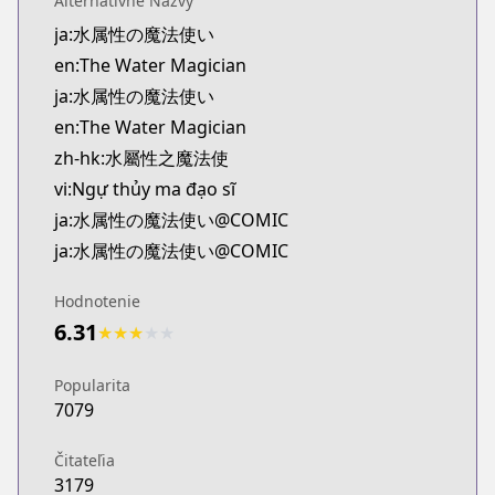
Alternatívne Názvy
Kitsu
ja:水属性の魔法使い
https://kitsu.app/manga/69143
en:The Water Magician
MangaUpdates
MangaUpdates
ja:水属性の魔法使い
https://www.mangaupdates.com/series.html?id=0
en:The Water Magician
novelUpdates
zh-hk:水屬性之魔法使
novelUpdates
vi:Ngự thủy ma đạo sĩ
https://www.novelupdates.com/series/water-magi
ja:水属性の魔法使い@COMIC
Book☆Walker
ja:水属性の魔法使い@COMIC
Book☆Walker
https://bookwalker.jp/series/336111
Hodnotenie
Official English
6.31
Official English
★
★
★
★
★
https://j-novel.club/series/the-water-magician-ma
Popularita
7079
Čitateľia
3179