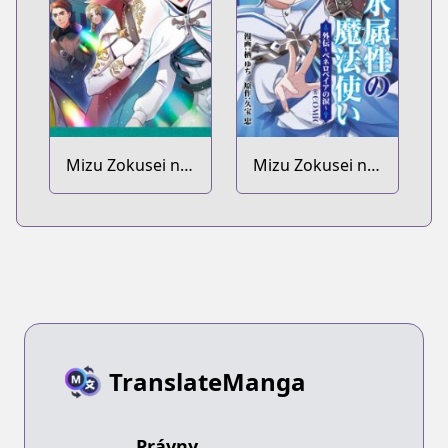
Mizu Zokusei no
Mizu Zokusei no
Mahoutsukai Dai
Mahoutsukai
2-bu @comic
@comic Gaiden:
Penelopeia no
Namida
TranslateManga
Právny