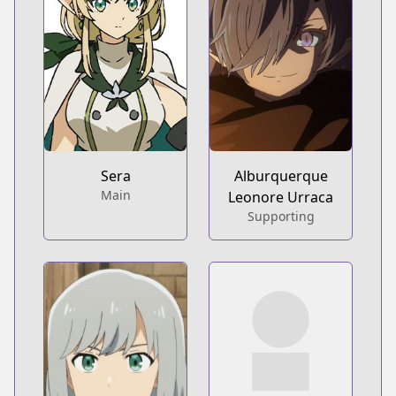
Sera
Alburquerque
Main
Leonore Urraca
Supporting