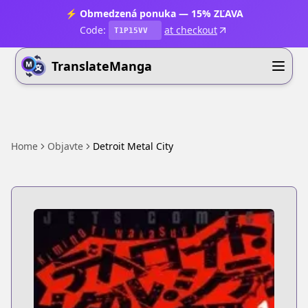
⚡ Obmedzená ponuka — 15% ZĽAVA
Code:
at checkout
T1P15VV
TranslateManga
Home
Objavte
Detroit Metal City