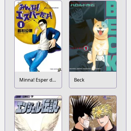
Minna! Esper da
Beck
yo!