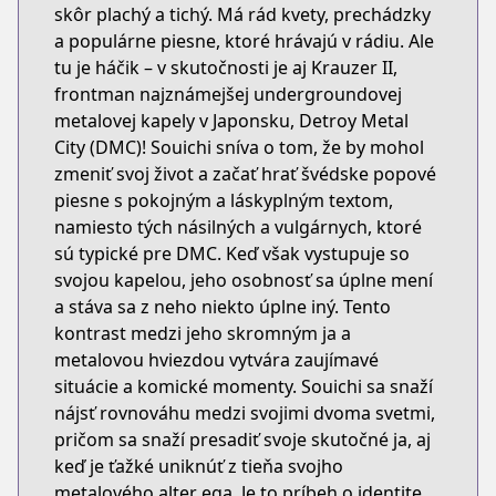
skôr plachý a tichý. Má rád kvety, prechádzky
a populárne piesne, ktoré hrávajú v rádiu. Ale
tu je háčik – v skutočnosti je aj Krauzer II,
frontman najznámejšej undergroundovej
metalovej kapely v Japonsku, Detroy Metal
City (DMC)! Souichi sníva o tom, že by mohol
zmeniť svoj život a začať hrať švédske popové
piesne s pokojným a láskyplným textom,
namiesto tých násilných a vulgárnych, ktoré
sú typické pre DMC. Keď však vystupuje so
svojou kapelou, jeho osobnosť sa úplne mení
a stáva sa z neho niekto úplne iný. Tento
kontrast medzi jeho skromným ja a
metalovou hviezdou vytvára zaujímavé
situácie a komické momenty. Souichi sa snaží
nájsť rovnováhu medzi svojimi dvoma svetmi,
pričom sa snaží presadiť svoje skutočné ja, aj
keď je ťažké uniknúť z tieňa svojho
metalového alter ega. Je to príbeh o identite,