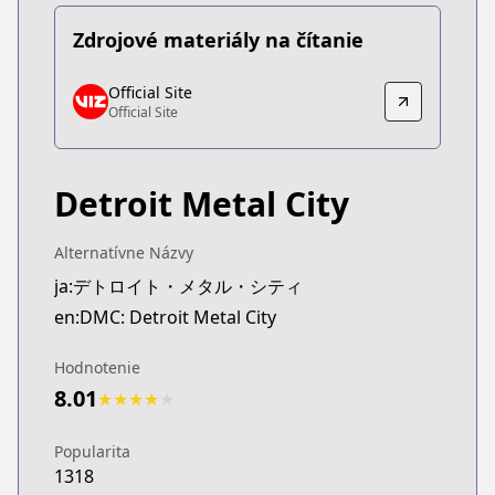
Zdrojové materiály na čítanie
Official Site
Official Site
Official Site
Official Site
https://www.viz.com/detroit-metal-city
Detroit Metal City
Alternatívne Názvy
ja:デトロイト・メタル・シティ
en:DMC: Detroit Metal City
Hodnotenie
8.01
★
★
★
★
★
Popularita
1318