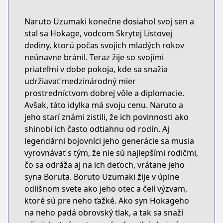
Naruto Uzumaki konečne dosiahol svoj sen a
stal sa Hokage, vodcom Skrytej Listovej
dediny, ktorú počas svojich mladých rokov
neúnavne bránil. Teraz žije so svojimi
priateľmi v dobe pokoja, kde sa snažia
udržiavať medzinárodný mier
prostredníctvom dobrej vôle a diplomacie.
Avšak, táto idylka má svoju cenu. Naruto a
jeho starí známi zistili, že ich povinnosti ako
shinobi ich často odtiahnu od rodín. Aj
legendárni bojovníci jeho generácie sa musia
vyrovnávať s tým, že nie sú najlepšími rodičmi,
čo sa odráža aj na ich deťoch, vrátane jeho
syna Boruta. Boruto Uzumaki žije v úplne
odlišnom svete ako jeho otec a čelí výzvam,
ktoré sú pre neho ťažké. Ako syn Hokageho
na neho padá obrovský tlak, a tak sa snaží