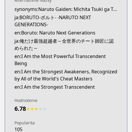
Alternatívne Názvy
Viz
synonyms:Naruto Gaiden: Michita Tsuki ga Terasu Michi,Naruto: The Path Lit by the Full Moon
https://www.viz.com/shonenjump/chapters/borut
ja:BORUTO-ボルト- -NARUTO NEXT
Shonen Jump
GENERATIONS-
Shonen Jump
https://www.shonenjump.com/j/rensai/boruto.ht
en:Boruto: Naruto Next Generations
MANGA Plus
ja:俺だけ最強超越者～全世界のチート師匠に認
MANGA Plus
められた～
https://mangaplus.shueisha.co.jp/titles/100006
en:I Am the Most Powerful Transcendent
Being
en:I Am the Strongest Awakeners, Recognized
by All of the World's Cheat Masters
en:I Am the Strongest Transcendent
Hodnotenie
6.78
★
★
★
★
★
Popularita
105