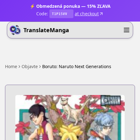
⚡ Obmedzená ponuka — 15% ZĽAVA
Code:
at checkout
T1P15VV
TranslateManga
Home
Objavte
Boruto: Naruto Next Generations