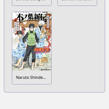
Dash
Next
Generations
Generations
Novel
Naruto Shinden
Series