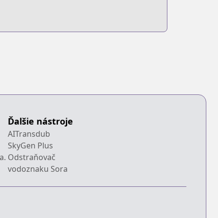
Ďalšie nástroje
AITransdub
SkyGen Plus
a.
Odstraňovač
vodoznaku Sora