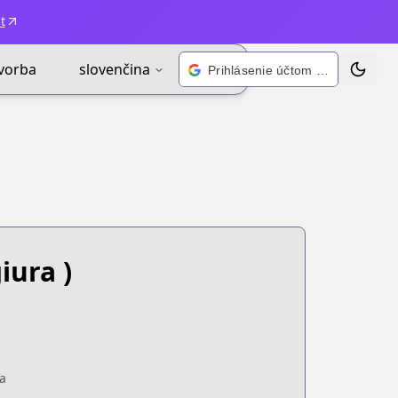
t
vorba
slovenčina
Prihlásenie účtom Google
Zmeniť 
iura )
a