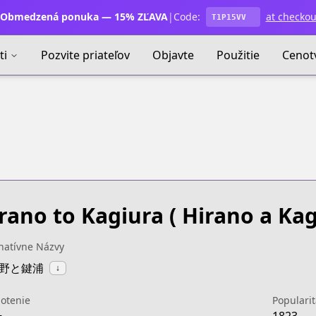
Obmedzená ponuka — 15% ZĽAVA
|
Code:
at checkou
T1P15VV
ti
Pozvite priateľov
Objavte
Použitie
Cenot
rano to Kagiura
( Hirano a Kag
natívne Názvy
:平野と鍵浦
↓
otenie
Popularit