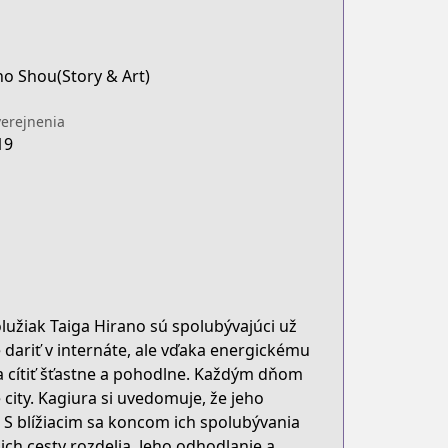
o Shou(Story & Art)
erejnenia
19
olužiak Taiga Hirano sú spolubývajúci už
 dariť v internáte, ale vďaka energickému
 sa cítiť šťastne a pohodlne. Každým dňom
é city. Kagiura si uvedomuje, že jeho
ť. S blížiacim sa koncom ich spolubývania
ich cesty rozdelia. Jeho odhodlanie a