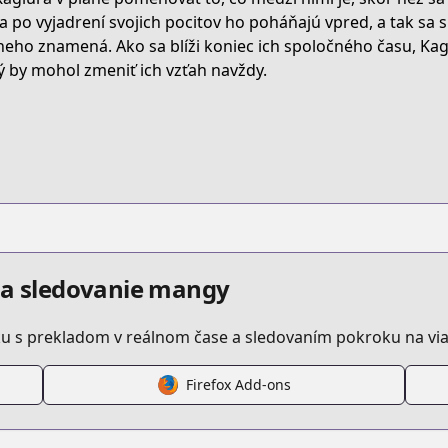
a po vyjadrení svojich pocitov ho poháňajú vpred, a tak sa s
neho znamená. Ako sa blíži koniec ich spoločného času, Kagi
802/
ý by mohol zmeniť ich vzťah navždy.
hirano-to-kagiura
/547981/
a a sledovanie mangy
u s prekladom v reálnom čase a sledovaním pokroku na via
Firefox Add-ons
a/https://www.cdjapan.co.jp/searchuni?q=平野と鍵浦+mf+co