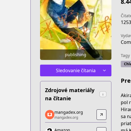
8.4
Čitat
125
Vyda
Com
publishing
Tagy
Chla
Sledovanie čítania
Pre
Zdrojové materiály
↓
Akir
na čítanie
pol 
Hira
mangadex.org
mangadex.org
sa n
mangadex.org
mangadex.org
pria
https://mangadex.org/title/d0f286ac-
má K
Amazon