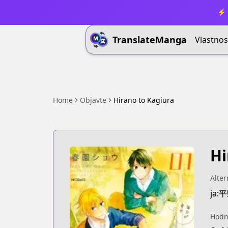
⚡ 
TranslateManga
Vlastnos
Home
Objavte
Hirano to Kagiura
Hi
Alter
ja
Hodn