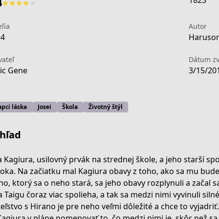
1823
4
★
★
★
★
★
eľia
Autor
34
Haruson
vateľ
Dátum zv
ic Gene
3/15/20
pci láska
Josei
Škola
Životný štýl
hľad
a Kagiura, usilovný prvák na strednej škole, a jeho starší sp
roka. Na začiatku mal Kagiura obavy z toho, ako sa mu bude
no, ktorý sa o neho stará, sa jeho obavy rozplynuli a začal
a Taigu čoraz viac spolieha, a tak sa medzi nimi vyvinuli siln
teľstvo s Hirano je pre neho veľmi dôležité a chce to vyjadri
9ecf-4472-a3d7-1009eb0199e2
agiura v pláne pomenovať to, čo medzi nimi je, skôr než sa 