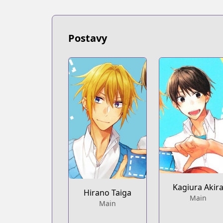
MangaUpdates
https://www.mangaupdates.com/serie
Book☆Walker
Postavy
Book☆Walker
https://bookwalker.jp/series/208800/lis
Official English
Official English
https://yenpress.com/series/hirano-a
Kagiura Akir
Hirano Taiga
Main
Main