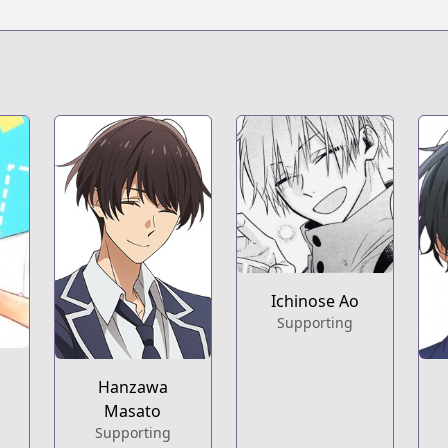
s.html?id=152785
t
nd-kagiura-manga
Ichinose Ao
Supporting
a
Hanzawa
Masato
Supporting