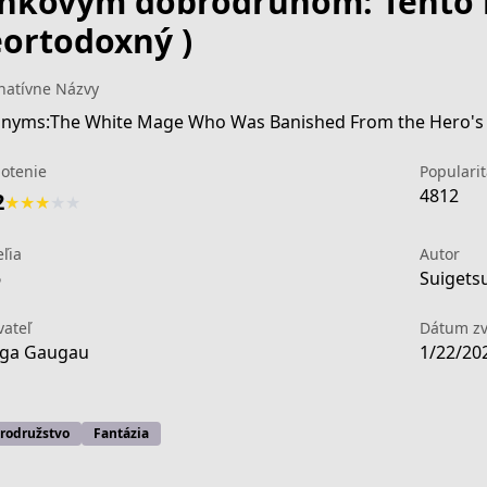
nkovým dobrodruhom: Tento bi
ortodoxný )
natívne Názvy
otenie
Popularit
4812
2
★
★
★
★
★
eľia
Autor
6
Suigets
vateľ
Dátum zv
ga Gaugau
1/22/20
rodružstvo
Fantázia
842a-4fc5-a323-cddb5e41a2cb