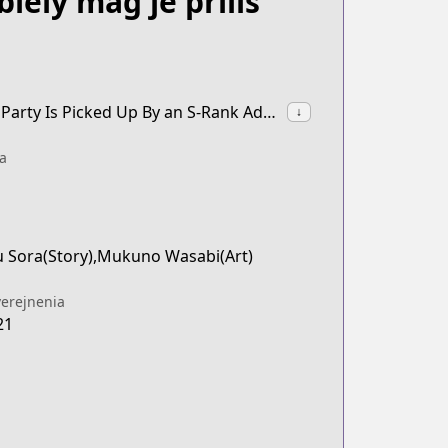
ely mág je príliš
synonyms:The White Mage Who Was Banished From the Hero's Party Is Picked Up By an S-Rank Adventurer: This White Mage Is Too Out of the Ordinary!
↓
a
u Sora(Story),Mukuno Wasabi(Art)
erejnenia
21