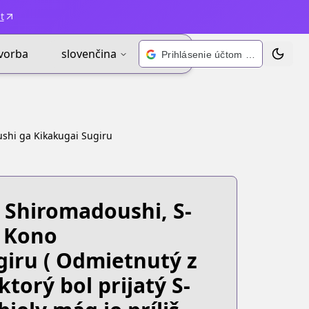
t
vorba
slovenčina
Prihlásenie účtom Google
Zmeniť 
shi ga Kikakugai Sugiru
 Shiromadoushi, S-
 Kono
giru
( Odmietnutý z
torý bol prijatý S-