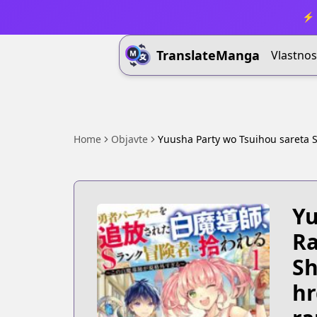
⚡ 
TranslateManga
Vlastnos
Home
Objavte
Yuusha Party wo Tsuihou sareta 
Yu
Ra
Sh
hr