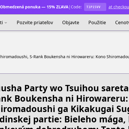
Obmedzená ponuka — 15% ZĽAVA
|
Code:
at checkou
T1P15VV
ti
Pozvite priateľov
Objavte
Použitie
Cenot
Shiromadoushi, S-Rank Boukensha ni Hirowareru: Kono Shiromadou
usha Party wo Tsuihou sareta
nk Boukensha ni Hirowareru:
iromadoushi ga Kikakugai Su
dinskej partie: Bieleho mága, k