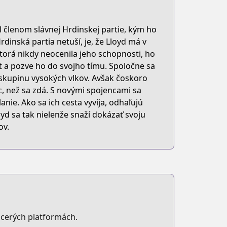
l členom slávnej Hrdinskej partie, kým ho
rdinská partia netuší, je, že Lloyd má v
ktorá nikdy neocenila jeho schopnosti, ho
oukensha-ni-hirowareru
t a pozve ho do svojho tímu. Spoločne sa
i skupinu vysokých vlkov. Avšak čoskoro
c, než sa zdá. S novými spojencami sa
anie. Ako sa ich cesta vyvíja, odhaľujú
yd sa tak nielenže snaží dokázať svoju
ov.
cerých platformách.