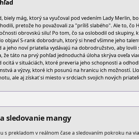
hľad
65Z
d, biely mág, ktorý sa vyučoval pod vedením Lady Merlin, bo
hodili, pretože ho považovali za "príliš slabého". Ale to, čo H
očnosti obrovskú silu! Po tom, čo sa oslobodil od skupiny, 
yuusha-party-wo-tsuihou-sareta-hakuma-doushi-s-rank-b
lo objaví S-rank dobrodruh, ktorý si hneď všimne jeho talen
d a jeho noví priatelia vydávajú na dobrodružstvo, aby lovil
ia, že táto na prvý pohľad jednoduchá úloha skrýva oveľa via
/639492
d ocitá v situáciách, ktoré preveria jeho schopnosti a odhodl
mstvá a výzvy, ktoré ich posunú na hranicu ich možností. Llo
otu, ale aj získať si miesto v srdciach svojich nových priateľ
k/5f7821507765618fac050000
a a sledovanie mangy
s.html?id=179206
u s prekladom v reálnom čase a sledovaním pokroku na via