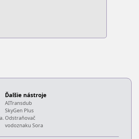
Ďalšie nástroje
AITransdub
SkyGen Plus
a.
Odstraňovač
vodoznaku Sora