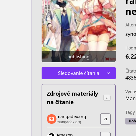
ra
ne
Alter
Hodn
6.2
publishing
Čitat
Sledovanie čítania
483
Vyda
Zdrojové materiály
Man
↓
na čítanie
Tagy
mangadex.org
mangadex.org
Dob
mangadex.org
mangadex.org
https://mangadex.org/title/d587a5c2-
Amazon