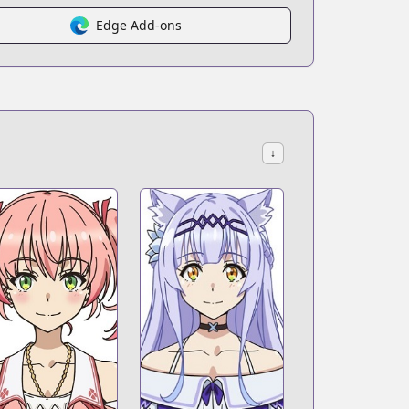
Edge Add-ons
↓