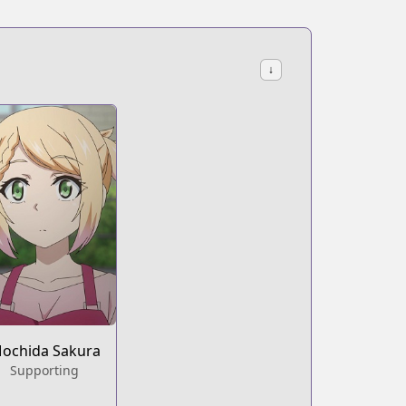
↓
other-world
ochida Sakura
Supporting