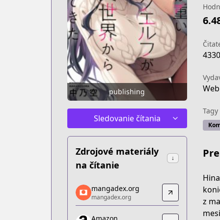
Hodn
6.4
Čitat
433
Vyda
Web
publishing
Tagy
Sledovanie čítania
Kom
Zdrojové materiály
Pre
↓
na čítanie
Hina
mangadex.org
mangadex.org
koni
mangadex.org
mangadex.org
z ma
https://mangadex.org/title/b8b7aeec-
mesi
Amazon