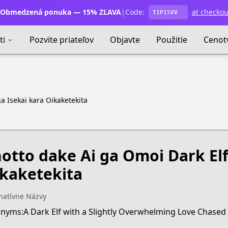
Obmedzená ponuka — 15% ZĽAVA
|
Code:
at checkou
T1P15VV
ti
Pozvite priateľov
Objavte
Použitie
Cenot
a Isekai kara Oikaketekita
otto dake Ai ga Omoi Dark Elf
kaketekita
natívne Názvy
nyms:A Dark Elf with a Slightly Overwhelming Love Chased