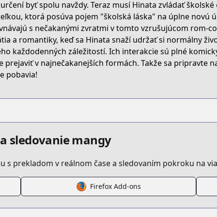
určení byť spolu navždy. Teraz musí Hinata zvládať školské c
teľkou, ktorá posúva pojem "školská láska" na úplne novú úr
W9M4T
vnávajú s nečakanými zvratmi v tomto vzrušujúcom rom-com
tia a romantiky, keď sa Hinata snaží udržať si normálny živo
eho každodenných záležitostí. Ich interakcie sú plné komický
otto-dake-ai-ga-omoi-dark-elf-ga-isekai-kara-oikakete-ki
 prejaviť v najnečakanejších formách. Takže sa pripravte n
te pobavia!
/729072
anga/aigaomoi_darkelf
a a sledovanie mangy
u s prekladom v reálnom čase a sledovaním pokroku na via
Firefox Add-ons
s.html?id=189188