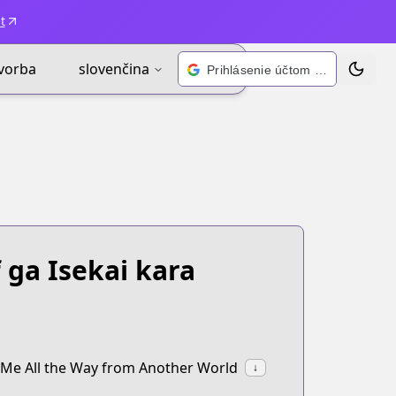
t
vorba
slovenčina
Prihlásenie účtom Google
Zmeniť 
 ga Isekai kara
 Me All the Way from Another World
↓