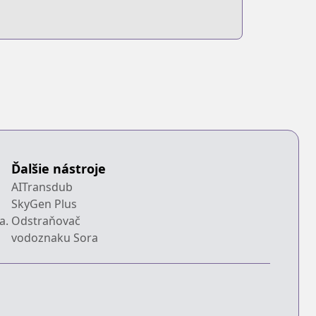
Ďalšie nástroje
AITransdub
SkyGen Plus
a.
Odstraňovač
vodoznaku Sora