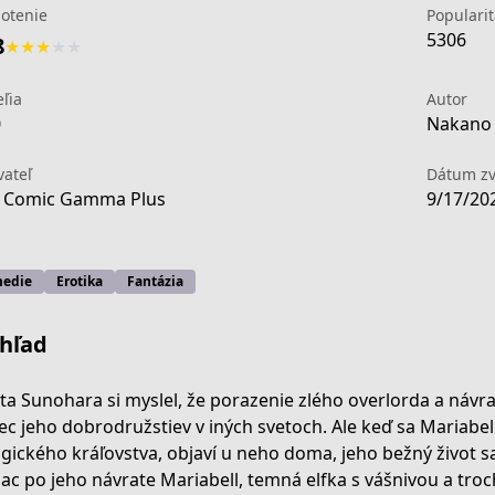
otenie
Popularit
5306
8
★
★
★
★
★
eľia
Autor
0
Nakano 
vateľ
Dátum zv
 Comic Gamma Plus
9/17/20
edie
Erotika
Fantázia
hľad
ta Sunohara si myslel, že porazenie zlého overlorda a návr
ec jeho dobrodružstiev v iných svetoch. Ale keď sa Mariabel
gického kráľovstva, objaví u neho doma, jeho bežný život sa
a0fb-4f8f-a917-36732159b99f
ac po jeho návrate Mariabell, temná elfka s vášnivou a troc