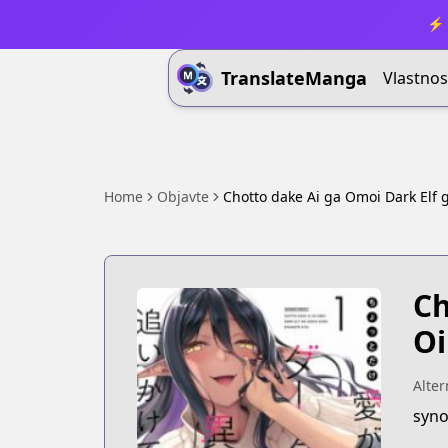
⚡ 
TranslateManga
Vlastnos
Home
Objavte
Chotto dake Ai ga Omoi Dark Elf g
Ch
Oi
Alter
syno