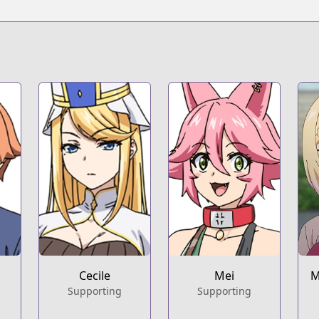
t
eries/yandere-dark-elf-she-chased-me-all-the-way-from-an
Cecile
Mei
M
Supporting
Supporting