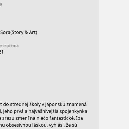
a
Sora(Story & Art)
erejnenia
21
at do strednej školy v Japonsku znamená
l, jeho prvá a najvášnivejšia spojenkynka
 zrazu zmení na niečo fantastické. Iba
hu obsesívnou láskou, vyhlási, že sú