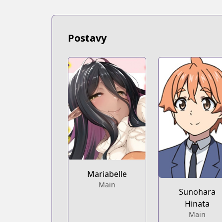
Book☆Walker
https://bookwalker.jp/series/384344/lis
Official English
Postavy
Official English
https://sevenseasentertainment.com/s
Mariabelle
Main
Sunohara
Hinata
Main