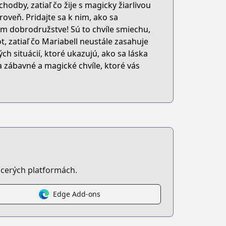
hodby, zatiaľ čo žije s magicky žiarlivou
oveň. Pridajte sa k nim, ako sa
 dobrodružstve! Sú to chvíle smiechu,
t, zatiaľ čo Mariabell neustále zasahuje
ch situácií, ktoré ukazujú, ako sa láska
ta
a zábavné a magické chvíle, ktoré vás
cerých platformách.
Edge Add-ons