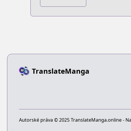
ga Omoi Dark
Elf ga Isekai
kara
Oikaketekita
TranslateManga
Autorské práva © 2025 TranslateManga.online - Na