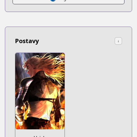
Postavy
↓