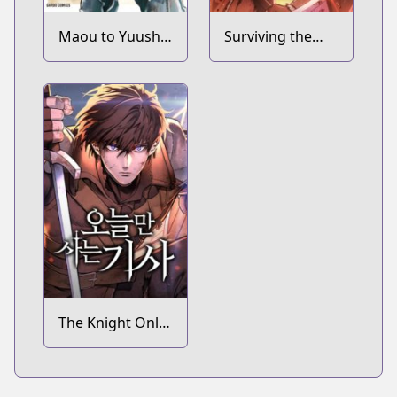
Maou to Yuusha
Surviving the
no Tatakai no
Game as a
Ura de
Barbarian
The Knight Only
Lives Today