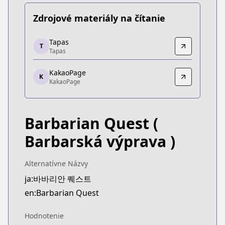
Zdrojové materiály na čítanie
Tapas
Tapas
T
Tapas
Tapas
https://tapas.io/series/barbarian-quest/info
KakaoPage
KakaoPage
K
KakaoPage
KakaoPage
https://page.kakao.com/home?seriesId=57943457
Barbarian Quest
(
Barbarská výprava )
Alternatívne Názvy
ja:바바리안 퀘스트
en:Barbarian Quest
Hodnotenie