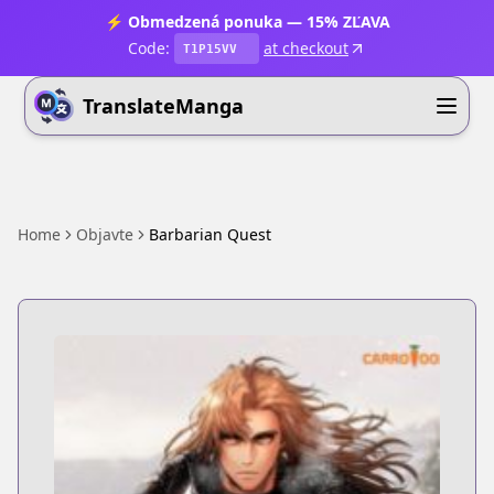
⚡ Obmedzená ponuka — 15% ZĽAVA
Code:
at checkout
T1P15VV
TranslateManga
Home
Objavte
Barbarian Quest