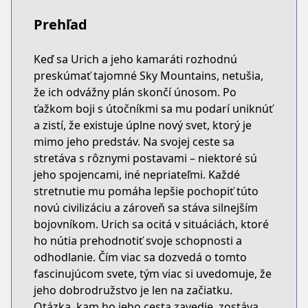
Prehľad
Keď sa Urich a jeho kamaráti rozhodnú
preskúmať tajomné Sky Mountains, netušia,
že ich odvážny plán skončí únosom. Po
ťažkom boji s útočníkmi sa mu podarí uniknúť
a zistí, že existuje úplne nový svet, ktorý je
mimo jeho predstáv. Na svojej ceste sa
stretáva s rôznymi postavami – niektoré sú
jeho spojencami, iné nepriateľmi. Každé
stretnutie mu pomáha lepšie pochopiť túto
novú civilizáciu a zároveň sa stáva silnejším
bojovníkom. Urich sa ocitá v situáciách, ktoré
ho nútia prehodnotiť svoje schopnosti a
odhodlanie. Čím viac sa dozvedá o tomto
fascinujúcom svete, tým viac si uvedomuje, že
jeho dobrodružstvo je len na začiatku.
Otázka, kam ho jeho cesta zavedie, zostáva