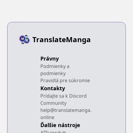
TranslateManga
Právny
Podmienky a
podmienky
Pravidlá pre súkromie
Kontakty
Pridajte sa k Discord
Community
help@translatemanga.
online
Ďalšie nástroje
AITransdub