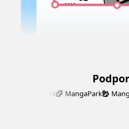
Podpor
g
MangaDex
MangaPark
Mangan