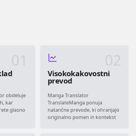
01
02
klad
Visokokakovostni
prevod
or obdeluje
Manga Translator
h, kar
TranslateManga ponuja
ete glasno
natančne prevode, ki ohranjajo
originalno pomen in kontekst