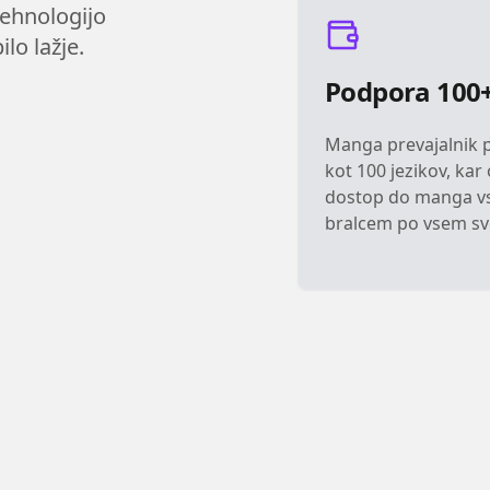
tehnologijo
lo lažje.
Podpora 100+
Manga prevajalnik 
kot 100 jezikov, ka
dostop do manga 
bralcem po vsem sv