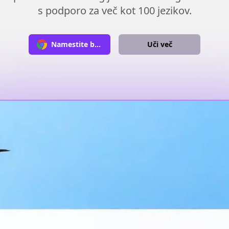
s podporo za več kot 100 jezikov.
Namestite brezplačno
Uči več