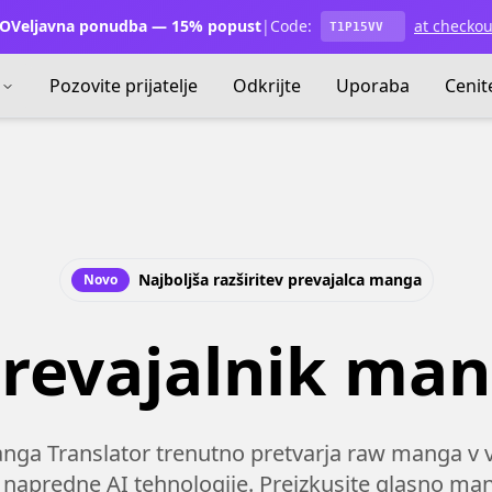
OVeljavna ponudba — 15% popust
|
Code:
at checkou
T1P15VV
Pozovite prijatelje
Odkrijte
Uporaba
Cenit
Najboljša razširitev prevajalca manga
Novo
revajalnik ma
nga Translator trenutno pretvarja raw manga v v
 napredne AI tehnologije. Preizkusite glasno ma