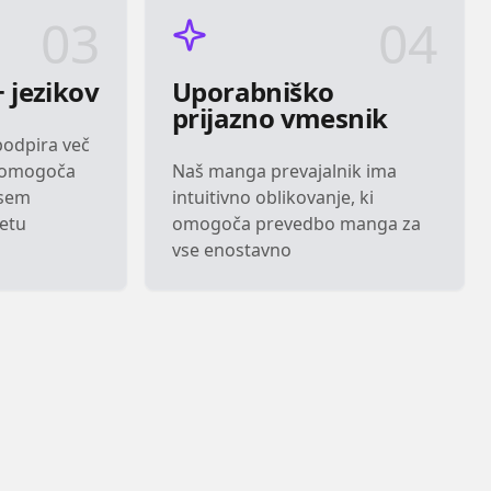
03
04
 jezikov
Uporabniško
prijazno vmesnik
podpira več
r omogoča
Naš manga prevajalnik ima
vsem
intuitivno oblikovanje, ki
etu
omogoča prevedbo manga za
vse enostavno