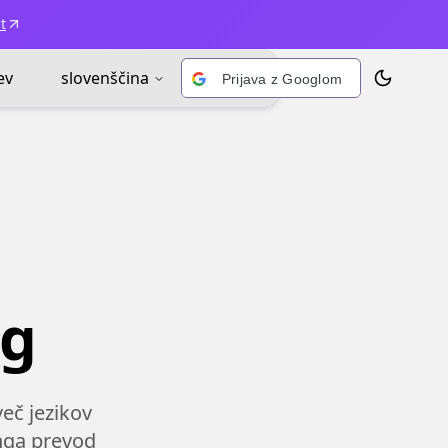
t
ev
slovenščina
Prijava z Googlom
Prekliči te
ng
eč jezikov
nga prevod