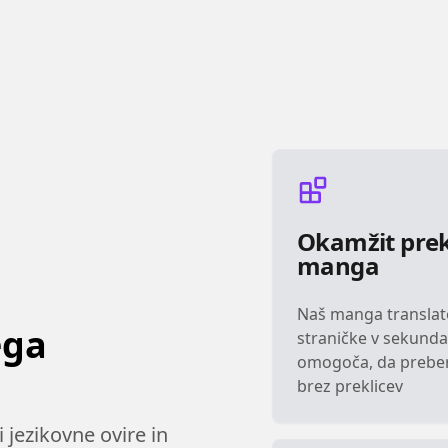
Okamžit pre
manga
Naš manga translat
ega
straničke v sekunda
omogoča, da preber
brez preklicev
jezikovne ovire in