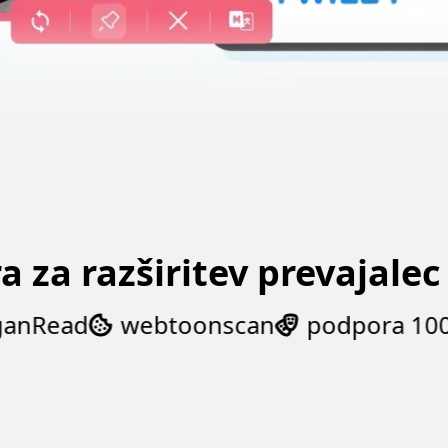
a za razširitev prevajale
Read
webtoonscan
podpora 100+
M