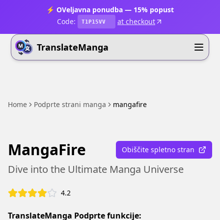
⚡ OVeljavna ponudba — 15% popust
Code:
at checkout
T1P15VV
TranslateManga
Home
Podprte strani manga
mangafire
MangaFire
Obiščite spletno stran
Dive into the Ultimate Manga Universe
4.2
TranslateManga Podprte funkcije: