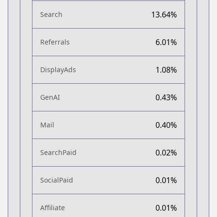
13.64%
Search
6.01%
Referrals
1.08%
DisplayAds
0.43%
GenAI
0.40%
Mail
0.02%
SearchPaid
0.01%
SocialPaid
0.01%
Affiliate