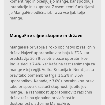
komentirajo in ocenjujejo mange, kar spodbuja
interakcijo in skupnost. Z vsemi temi funkcijami
je MangaFire odlična izbira za vse ljubitelje
mange.
MangaFire ciljne skupine in države
MangaFire privablja široko občinstvo iz različnih
držav. Največ uporabnikov prihaja iz ZDA, kar
predstavlja 36.8% celotne baze uporabnikov.
Indija sledi z 7.4%, kar kaže na rast zanimanja za
mange v tej regiji. Velika Britanija in Nemčija sta
prav tako pomembna trga, z 5.2% in 3.6%
uporabnikov. Kanada, z 3.0% uporabnikov, prav
tako prispeva k rastoči skupnosti ljubiteljev
mange. Ta raznolikost uporabnikov iz različnih
držav kaže na globalno privlačnost in
dostopnost platforme MangaFire.