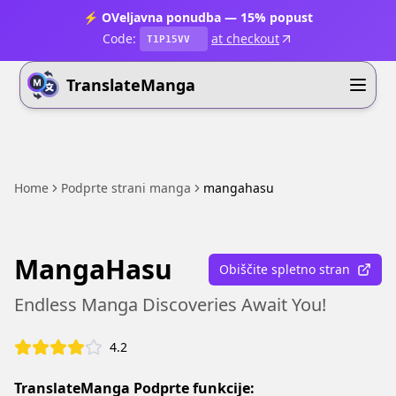
⚡ OVeljavna ponudba — 15% popust
Code:
at checkout
T1P15VV
TranslateManga
Home
Podprte strani manga
mangahasu
MangaHasu
Obiščite spletno stran
Endless Manga Discoveries Await You!
4.2
TranslateManga Podprte funkcije: