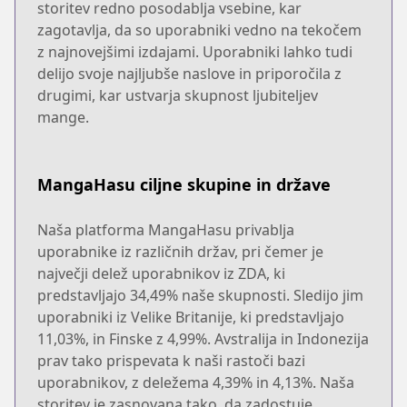
storitev redno posodablja vsebine, kar
zagotavlja, da so uporabniki vedno na tekočem
z najnovejšimi izdajami. Uporabniki lahko tudi
delijo svoje najljubše naslove in priporočila z
drugimi, kar ustvarja skupnost ljubiteljev
mange.
MangaHasu ciljne skupine in države
Naša platforma MangaHasu privablja
uporabnike iz različnih držav, pri čemer je
največji delež uporabnikov iz ZDA, ki
predstavljajo 34,49% naše skupnosti. Sledijo jim
uporabniki iz Velike Britanije, ki predstavljajo
11,03%, in Finske z 4,99%. Avstralija in Indonezija
prav tako prispevata k naši rastoči bazi
uporabnikov, z deležema 4,39% in 4,13%. Naša
storitev je zasnovana tako, da zadostuje