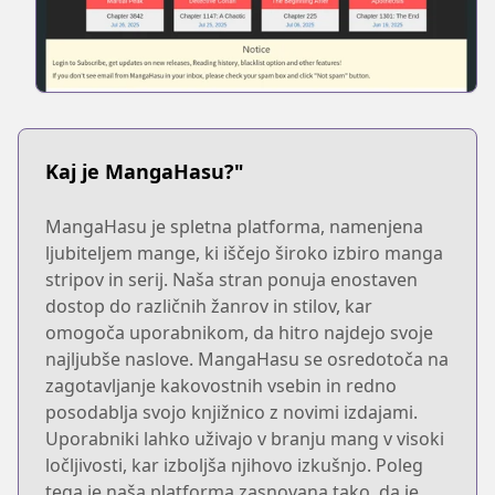
Kaj je MangaHasu?"
MangaHasu je spletna platforma, namenjena
ljubiteljem mange, ki iščejo široko izbiro manga
stripov in serij. Naša stran ponuja enostaven
dostop do različnih žanrov in stilov, kar
omogoča uporabnikom, da hitro najdejo svoje
najljubše naslove. MangaHasu se osredotoča na
zagotavljanje kakovostnih vsebin in redno
posodablja svojo knjižnico z novimi izdajami.
Uporabniki lahko uživajo v branju mang v visoki
ločljivosti, kar izboljša njihovo izkušnjo. Poleg
tega je naša platforma zasnovana tako, da je