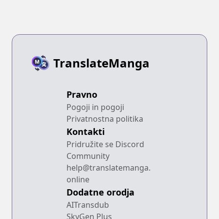
TranslateManga
Pravno
Pogoji in pogoji
Privatnostna politika
Kontakti
Pridružite se Discord
Community
help@translatemanga.
online
Dodatne orodja
AITransdub
SkyGen Plus