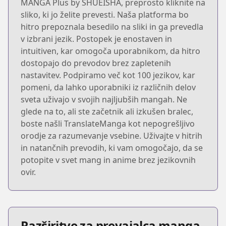
MANGA Plus by SHUEISHA, preprosto kliknite na
sliko, ki jo želite prevesti. Naša platforma bo
hitro prepoznala besedilo na sliki in ga prevedla
v izbrani jezik. Postopek je enostaven in
intuitiven, kar omogoča uporabnikom, da hitro
dostopajo do prevodov brez zapletenih
nastavitev. Podpiramo več kot 100 jezikov, kar
pomeni, da lahko uporabniki iz različnih delov
sveta uživajo v svojih najljubših mangah. Ne
glede na to, ali ste začetnik ali izkušen bralec,
boste našli TranslateManga kot nepogrešljivo
orodje za razumevanje vsebine. Uživajte v hitrih
in natančnih prevodih, ki vam omogočajo, da se
potopite v svet mang in anime brez jezikovnih
ovir.
Razširitve za prevajalca manga