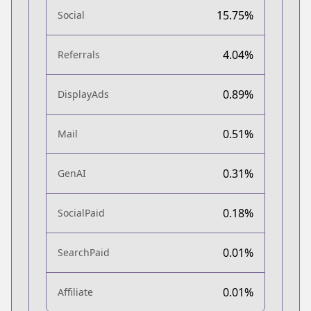
15.75%
Social
4.04%
Referrals
0.89%
DisplayAds
0.51%
Mail
0.31%
GenAI
0.18%
SocialPaid
0.01%
SearchPaid
0.01%
Affiliate