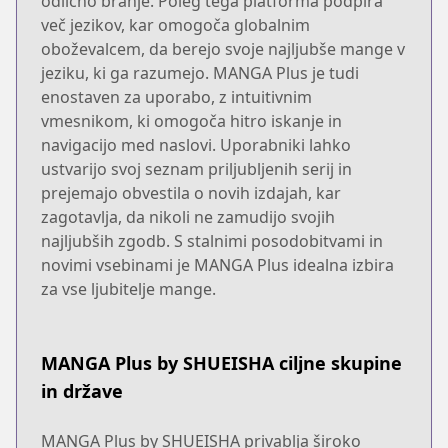
odlično branje. Poleg tega platforma podpira
več jezikov, kar omogoča globalnim
oboževalcem, da berejo svoje najljubše mange v
jeziku, ki ga razumejo. MANGA Plus je tudi
enostaven za uporabo, z intuitivnim
vmesnikom, ki omogoča hitro iskanje in
navigacijo med naslovi. Uporabniki lahko
ustvarijo svoj seznam priljubljenih serij in
prejemajo obvestila o novih izdajah, kar
zagotavlja, da nikoli ne zamudijo svojih
najljubših zgodb. S stalnimi posodobitvami in
novimi vsebinami je MANGA Plus idealna izbira
za vse ljubitelje mange.
MANGA Plus by SHUEISHA ciljne skupine
in države
MANGA Plus by SHUEISHA privablja široko