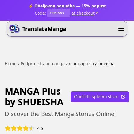
⚡ OVeljavna ponudba — 15% popust
Code:
at checkout
T1P15VV
TranslateManga
Home
Podprte strani manga
mangaplusbyshueisha
MANGA Plus
Obiščite spletno stran
by SHUEISHA
Discover the Best Manga Stories Online!
4.5